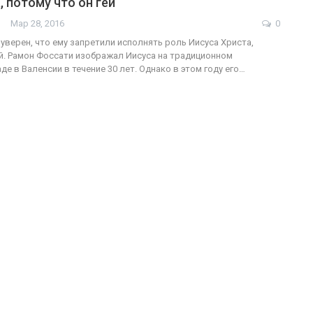
, потому что он гей
Мар 28, 2016
0
ФОТО
 уверен, что ему запретили исполнять роль Иисуса Христа,
ей. Рамон Фоссати изображал Иисуса на традиционном
В Берлине отпраздновали
е в Валенсии в течение 30 лет. Однако в этом году его…
еры
легализацию гей-браков
ГЕЙ-АЛЬЯНС УКРАИНА
Июл 2, 2017
0