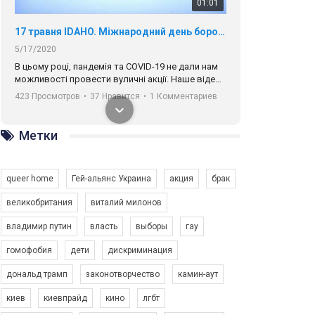
01:01
17 травня IDAHO. Міжнародний день боротьби з гомофобією трансфобією і біфобія.
5/17/2020
В цьому році, пандемія та COVІD-19 не дали нам
можливості провести вуличні акції. Наше відео-
звернення про те, що навіть коли ми у різних
423 Просмотров
•
37 Нравится
•
1 Комментариев
містах та не можемо зустрінеться, ми разом. Ми
закликаємо всіх хто поділяє цінності рівності та
солідарності, приєднатися до нас. Регіональні
Метки
підрозділи ГАУ є в 16 областях України.
Разом наш голос лунає гучніше!
queer home
Гей-альянс Украина
акция
брак
великобритания
виталий милонов
владимир путин
власть
выборы
гау
00:58
гомофобия
дети
дискриминация
дональд трамп
законотворчество
камин-аут
Зупинимо насильство проти ЛГБТ в Україні! Stop violence against LGBT in Ukraine!
6/30/2017
киев
киевпрайд
кино
лгбт
Емоційний та вражаючий промо-ролік на