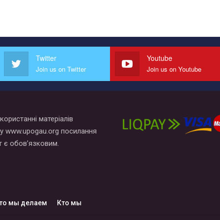
Twitter
Youtube
Join us on Twitter
Join us on Youtube
користанні матеріалів
у www.upogau.org посилання
т є обов’язковим.
то мы делаем
Кто мы