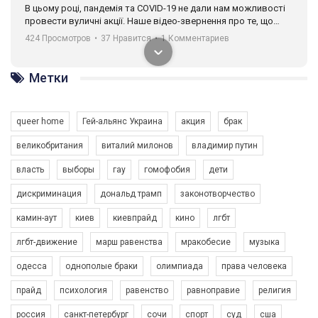
В цьому році, пандемія та COVІD-19 не дали нам можливості
провести вуличні акції. Наше відео-звернення про те, що
навіть коли ми у різних містах та не можемо зустрінеться, ми
424 Просмотров
•
37 Нравится
•
1 Комментариев
разом. Ми закликаємо всіх хто поділяє цінності рівності та
солідарності, приєднатися до нас. Регіональні підрозділи
ГАУ є в 16 областях України.
Метки
Разом наш голос лунає гучніше!
queer home
Гей-альянс Украина
акция
брак
великобритания
виталий милонов
владимир путин
власть
выборы
гау
гомофобия
дети
дискриминация
дональд трамп
законотворчество
камин-аут
киев
киевпрайд
кино
лгбт
00:58
лгбт-движение
марш равенства
мракобесие
музыка
Зупинимо насильство проти ЛГБТ в Україні! Stop violence against LGBT in Ukraine!
одесса
однополые браки
олимпиада
права человека
6/30/2017
Емоційний та вражаючий промо-ролік на конкурс PACT, який
прайд
психология
равенство
равноправие
религия
представляє програму "Гей-альянс Україна" з протидії
насильству проти ЛГБТ в Україні.
россия
санкт-петербург
сочи
спорт
суд
сша
1.9K Просмотров
•
226 Нравится
•
5 Комментариев