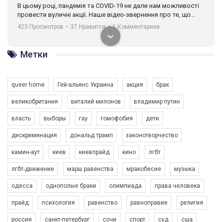
В цьому році, пандемія та COVІD-19 не дали нам можливості
провести вуличні акції. Наше відео-звернення про те, що
навіть коли ми у різних містах та не можемо зустрінеться, ми
423 Просмотров
•
37 Нравится
•
1 Комментариев
разом. Ми закликаємо всіх хто поділяє цінності рівності та
солідарності, приєднатися до нас. Регіональні підрозділи
ГАУ є в 16 областях України.
Метки
Разом наш голос лунає гучніше!
queer home
Гей-альянс Украина
акция
брак
великобритания
виталий милонов
владимир путин
власть
выборы
гау
гомофобия
дети
дискриминация
дональд трамп
законотворчество
камин-аут
киев
киевпрайд
кино
лгбт
00:58
лгбт-движение
марш равенства
мракобесие
музыка
Зупинимо насильство проти ЛГБТ в Україні! Stop violence against LGBT in Ukraine!
одесса
однополые браки
олимпиада
права человека
6/30/2017
Емоційний та вражаючий промо-ролік на конкурс PACT, який
прайд
психология
равенство
равноправие
религия
представляє програму "Гей-альянс Україна" з протидії
насильству проти ЛГБТ в Україні.
россия
санкт-петербург
сочи
спорт
суд
сша
1.9K Просмотров
•
226 Нравится
•
5 Комментариев