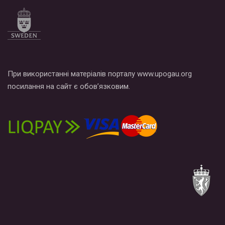
При використанні матеріалів порталу www.upogau.org
посилання на сайт є обов’язковим.