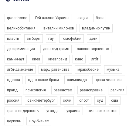
Разом наш голос лунає гучніше!
queer home
Гей-альянс Украина
акция
брак
великобритания
виталий милонов
владимир путин
власть
выборы
гау
гомофобия
дети
дискриминация
дональд трамп
законотворчество
камин-аут
киев
киевпрайд
кино
лгбт
00:58
лгбт-движение
марш равенства
мракобесие
музыка
Зупинимо насильство проти ЛГБТ в Україні! Stop violence against LGBT in Ukraine!
одесса
однополые браки
олимпиада
права человека
6/30/2017
Емоційний та вражаючий промо-ролік на конкурс PACT, який
прайд
психология
равенство
равноправие
религия
представляє програму "Гей-альянс Україна" з протидії
насильству проти ЛГБТ в Україні.
россия
санкт-петербург
сочи
спорт
суд
сша
1.9K Просмотров
•
226 Нравится
•
5 Комментариев
Ми просимо вашої підтримки, щоб реалізувати нашу
трансгендерность
уганда
украина
хиллари клинтон
програму з боротьби з насильством проти ЛГБТ в Україні.
церковь
шоу-бизнес
Якщо ти хочеш підтримати нас - просто натисни "лайк" під
відео.