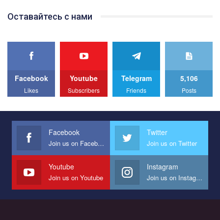
Team of Gay Alliance Ukraine participates in a competition for the
Оставайтесь с нами
best video, representing programme for the development of
organization. The competition is organized by inetrnational
organization PACT.
We appeal to your support and ask to help us implement our plan
to combat violence against LGBT people in Ukraine.
Facebook
Youtube
Telegram
5,106
All you have to do is to press "Like" below the video.
Likes
Subscribers
Friends
Posts
Эмоционально сильный ролик от команды "Гей-альянс
Украина", который принимает участие в конкурсе
международной организации PACT на лучший ролик,
представляющий программу развития организации.
Facebook
Twitter
Join us on Facebook
Join us on Twitter
Мы просим вас поддержать нас и помочь нам реализовать
наш план по борьбе с насилием и дискриминацией на почве
СОГИ в Украине.
Youtube
Instagram
Join us on Youtube
Join us on Instagram
Все, что вам нужно сделать - это зайти на наш канал YouTube
по этой ссылке и поставить лайк под видео.