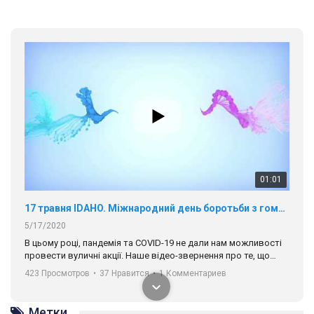
01:01
17 травня IDAHO. Міжнародний день боротьби з гомофобією трансфобією і біфобія.
5/17/2020
В цьому році, пандемія та COVІD-19 не дали нам можливості
провести вуличні акції. Наше відео-звернення про те, що
навіть коли ми у різних містах та не можемо зустрінеться, ми
423 Просмотров
•
37 Нравится
•
1 Комментариев
разом. Ми закликаємо всіх хто поділяє цінності рівності та
солідарності, приєднатися до нас. Регіональні підрозділи
ГАУ є в 16 областях України.
Метки