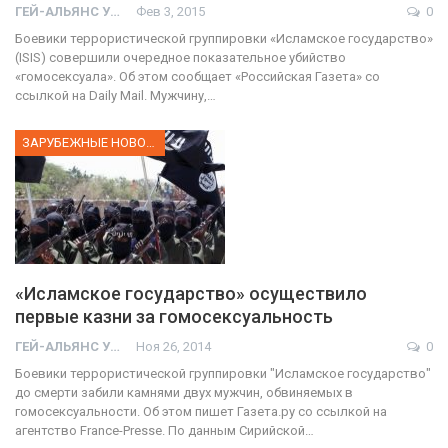
ГЕЙ-АЛЬЯНС УКРАИНА
Фев 3, 2015
0
Боевики террористической группировки «Исламское государство»
(ISIS) совершили очередное показательное убийство
«гомосексуала». Об этом сообщает «Российская Газета» со
ссылкой на Daily Mail. Мужчину,…
ЗАРУБЕЖНЫЕ НОВОСТИ
«Исламское государство» осуществило
первые казни за гомосексуальность
ГЕЙ-АЛЬЯНС УКРАИНА
Ноя 26, 2014
0
Боевики террористической группировки "Исламское государство"
до смерти забили камнями двух мужчин, обвиняемых в
гомосексуальности. Об этом пишет Газета.ру со ссылкой на
агентство France-Presse. По данным Сирийской…