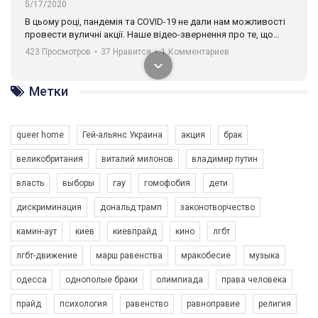
5/17/2020
В цьому році, пандемія та COVІD-19 не дали нам можливості
провести вуличні акції. Наше відео-звернення про те, що
навіть коли ми у різних містах та не можемо зустрінеться, ми
423 Просмотров
•
37 Нравится
•
1 Комментариев
разом. Ми закликаємо всіх хто поділяє цінності рівності та
солідарності, приєднатися до нас. Регіональні підрозділи
ГАУ є в 16 областях України.
Метки
Разом наш голос лунає гучніше!
queer home
Гей-альянс Украина
акция
брак
великобритания
виталий милонов
владимир путин
власть
выборы
гау
гомофобия
дети
дискриминация
дональд трамп
законотворчество
камин-аут
киев
киевпрайд
кино
лгбт
00:58
лгбт-движение
марш равенства
мракобесие
музыка
Зупинимо насильство проти ЛГБТ в Україні! Stop violence against LGBT in Ukraine!
одесса
однополые браки
олимпиада
права человека
6/30/2017
Емоційний та вражаючий промо-ролік на конкурс PACT, який
прайд
психология
равенство
равноправие
религия
представляє програму "Гей-альянс Україна" з протидії