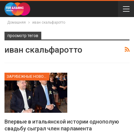
Домашняя
иван скальфаротто
просмотр тегов
иван скальфаротто
ЗАРУБЕЖНЫЕ НОВОСТИ
Впервые в итальянской истории однополую
свадьбу сыграл член парламента