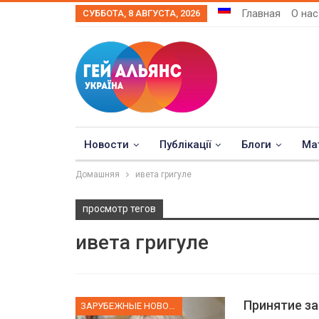
Главная
О нас
СУББОТА, 8 АВГУСТА, 2026
Новости
Публікації
Блоги
Ма
Домашняя
ивета григуле
просмотр тегов
ивета григуле
Принятие за
ЗАРУБЕЖНЫЕ НОВОСТИ