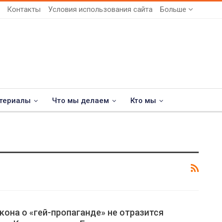
Контакты
Условия использования сайта
Больше
териалы
Что мы делаем
Кто мы
кона о «гей-пропаганде» не отразится