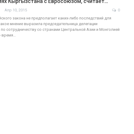
иях Кыргызстана с Евросоюзом, считает…
Апр 10, 2015
0
ФОТО
йского закона не предполагает каких-либо последствий для
акое мнение выразила председательница делегации
ФОТО
В Берлине отпр
по сотрудничеству со странами Центральной Азии и Монголией
о время…
ужащие-трансгендеры
легализацию г
ГЕЙ-АЛЬЯНС УКРАИНА
ГЕЙ-АЛЬЯНС УКРАИНА
Июл 27, 2017
0
Ию