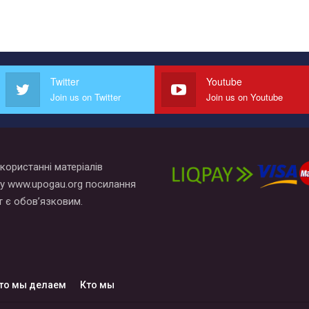
Twitter
Youtube
Join us on Twitter
Join us on Youtube
користанні матеріалів
у www.upogau.org посилання
т є обов’язковим.
то мы делаем
Кто мы