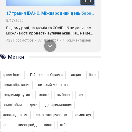
01:01
17 травня IDAHO. Міжнародний день боротьби з гомофобією трансфобією і біфобія.
5/17/2020
В цьому році, пандемія та COVІD-19 не дали нам
можливості провести вуличні акції. Наше відео-
звернення про те, що навіть коли ми у різних
423 Просмотров
•
37 Нравится
•
1 Комментариев
містах та не можемо зустрінеться, ми разом. Ми
закликаємо всіх хто поділяє цінності рівності та
солідарності, приєднатися до нас. Регіональні
Метки
підрозділи ГАУ є в 16 областях України.
Разом наш голос лунає гучніше!
queer home
Гей-альянс Украина
акция
брак
великобритания
виталий милонов
владимир путин
власть
выборы
гау
00:58
гомофобия
дети
дискриминация
дональд трамп
законотворчество
камин-аут
Зупинимо насильство проти ЛГБТ в Україні! Stop violence against LGBT in Ukraine!
6/30/2017
киев
киевпрайд
кино
лгбт
Емоційний та вражаючий промо-ролік на