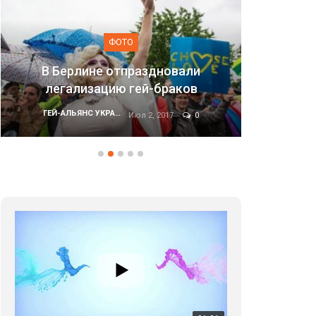
ФОТО
аздновали
ей-браков
Марш равенства в Киеве, 2
ГЕЙ-АЛЬЯНС УКРАИНА
л 2, 2017
0
Июн 20, 2017