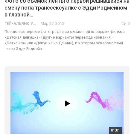
Фото со съемок ленты о первой решившейся на
смену пола транссексуалке с Эдди Рэдмейном
в главной…
ГЕЙ-АЛЬЯНС УКРАИНА
Мар 27, 2015
0
Появились первые фотографии со съемочной площадки фильма
«Датская девушка» (другие варианты перевода названия –
«Датчанка» или «Девушка из Дании»), в котором оскароносный
актер Эдди Рэдмейн…
01:01