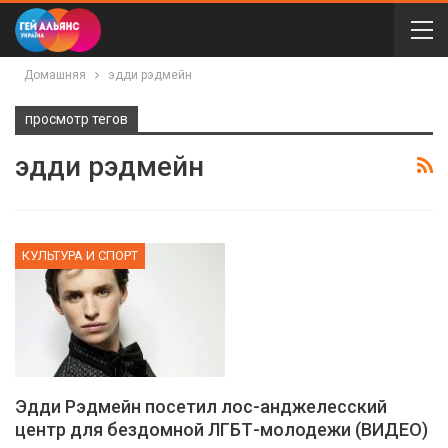
Домашняя
эдди рэдмейн
просмотр тегов
эдди рэдмейн
КУЛЬТУРА И СПОРТ
Эдди Рэдмейн посетил лос-анджелесский
центр для бездомной ЛГБТ-молодежи (ВИДЕО)