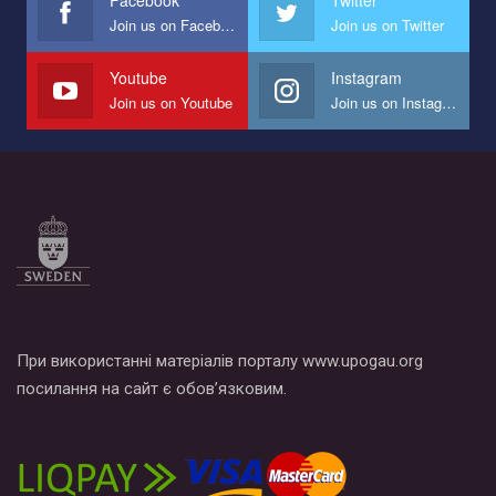
Facebook
Twitter
Join us on Facebook
Join us on Twitter
Мы просим вас поддержать нас и помочь нам реализовать
наш план по борьбе с насилием и дискриминацией на почве
СОГИ в Украине.
Youtube
Instagram
Join us on Youtube
Join us on Instagram
Все, что вам нужно сделать - это зайти на наш канал YouTube
по этой ссылке и поставить лайк под видео.
При використанні матеріалів порталу www.upogau.org
посилання на сайт є обов’язковим.