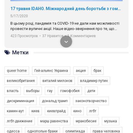
17 травня IDAHO. Міжнародний день боротьби з гомофобією трансфобією і біфобія.
5/17/2020
В цьому році, пандемія та COVІD-19 не дали нам можливості
провести вуличні акції. Наше відео-звернення про те, що
навіть коли ми у різних містах та не можемо зустрінеться, ми
423 Просмотров
•
37 Нравится
•
1 Комментариев
разом. Ми закликаємо всіх хто поділяє цінності рівності та
солідарності, приєднатися до нас. Регіональні підрозділи
ГАУ є в 16 областях України.
Метки
Разом наш голос лунає гучніше!
queer home
Гей-альянс Украина
акция
брак
великобритания
виталий милонов
владимир путин
власть
выборы
гау
гомофобия
дети
дискриминация
дональд трамп
законотворчество
камин-аут
киев
киевпрайд
кино
лгбт
00:58
лгбт-движение
марш равенства
мракобесие
музыка
Зупинимо насильство проти ЛГБТ в Україні! Stop violence against LGBT in Ukraine!
одесса
однополые браки
олимпиада
права человека
6/30/2017