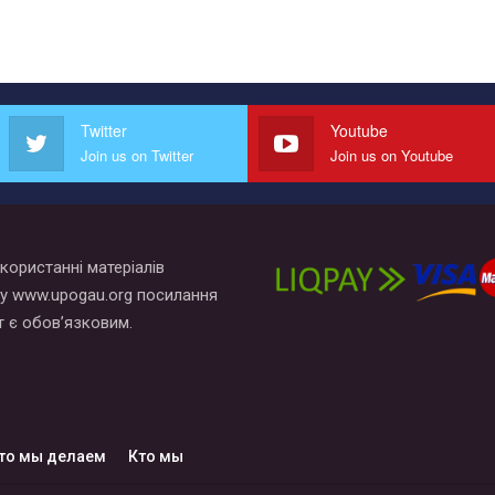
Twitter
Youtube
Join us on Twitter
Join us on Youtube
користанні матеріалів
у www.upogau.org посилання
т є обов’язковим.
то мы делаем
Кто мы