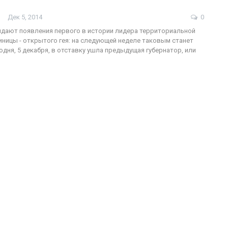
Дек 5, 2014
0
дают появления первого в истории лидера территориальной
ницы - открытого гея: на следующей неделе таковым станет
ФОТО
200
одня, 5 декабря, в отставку ушла предыдущая губернатор, или
Военнослужащие-трансгендеры
ГЕЙ-АЛЬЯНС УКРАИНА
Июл 27, 2017
0