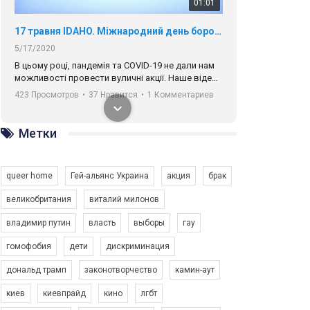
01:01
17 травня IDAHO. Міжнародний день боротьби з гомофобією трансфобією і біфобія.
5/17/2020
В цьому році, пандемія та COVІD-19 не дали нам
можливості провести вуличні акції. Наше відео-
звернення про те, що навіть коли ми у різних
423 Просмотров
•
37 Нравится
•
1 Комментариев
містах та не можемо зустрінеться, ми разом. Ми
закликаємо всіх хто поділяє цінності рівності та
солідарності, приєднатися до нас. Регіональні
Метки
підрозділи ГАУ є в 16 областях України.
Разом наш голос лунає гучніше!
queer home
Гей-альянс Украина
акция
брак
великобритания
виталий милонов
владимир путин
власть
выборы
гау
00:58
гомофобия
дети
дискриминация
дональд трамп
законотворчество
камин-аут
Зупинимо насильство проти ЛГБТ в Україні! Stop violence against LGBT in Ukraine!
6/30/2017
киев
киевпрайд
кино
лгбт
Емоційний та вражаючий промо-ролік на