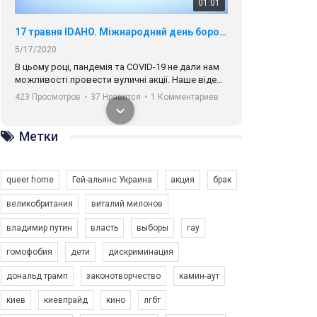
01:01
17 травня IDAHO. Міжнародний день боротьби з гомофобією трансфобією і біфобія.
5/17/2020
В цьому році, пандемія та COVІD-19 не дали нам
можливості провести вуличні акції. Наше відео-
звернення про те, що навіть коли ми у різних
423 Просмотров
•
37 Нравится
•
1 Комментариев
містах та не можемо зустрінеться, ми разом. Ми
закликаємо всіх хто поділяє цінності рівності та
солідарності, приєднатися до нас. Регіональні
Метки
підрозділи ГАУ є в 16 областях України.
Разом наш голос лунає гучніше!
queer home
Гей-альянс Украина
акция
брак
великобритания
виталий милонов
владимир путин
власть
выборы
гау
00:58
гомофобия
дети
дискриминация
дональд трамп
законотворчество
камин-аут
Зупинимо насильство проти ЛГБТ в Україні! Stop violence against LGBT in Ukraine!
6/30/2017
киев
киевпрайд
кино
лгбт
Емоційний та вражаючий промо-ролік на