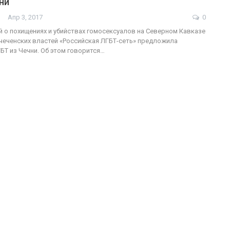
ни
Апр 3, 2017
0
ФОТО
 о похищениях и убийствах гомосексуалов на Северном Кавказе
х чеченских властей «Российская ЛГБТ-сеть» предложила
В Берлине отпраздновали
БТ из Чечни. Об этом говорится…
деры
легализацию гей-браков
ГЕЙ-АЛЬЯНС УКРАИНА
0
Июл 2, 2017
0