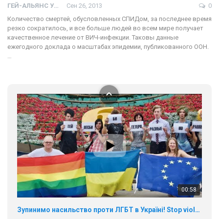
ГЕЙ-АЛЬЯНС УКРАИНА
Сен 26, 2013
0
Количество смертей, обусловленных СПИДом, за последнее время
17 травня IDAHO. Міжнародний день боротьби з гомофобією трансфобією і біфобія.
резко сократилось, и все больше людей во всем мире получает
5/17/2020
качественное лечение от ВИЧ-инфекции. Таковы данные
В цьому році, пандемія та COVІD-19 не дали нам можливості
ежегодного доклада о масштабах эпидемии, публикованного ООН.
провести вуличні акції. Наше відео-звернення про те, що
…
навіть коли ми у різних містах та не можемо зустрінеться, ми
423 Просмотров
•
37 Нравится
•
1 Комментариев
разом. Ми закликаємо всіх хто поділяє цінності рівності та
солідарності, приєднатися до нас. Регіональні підрозділи
ГАУ є в 16 областях України.
Разом наш голос лунає гучніше!
00:58
Зупинимо насильство проти ЛГБТ в Україні! Stop violence against LGBT in Ukraine!