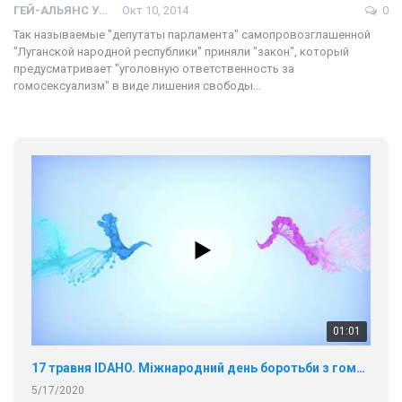
ГЕЙ-АЛЬЯНС УКРАИНА
Окт 10, 2014
0
Так называемые "депутаты парламента" самопровозглашенной
"Луганской народной республики" приняли "закон", который
предусматривает "уголовную ответственность за
гомосексуализм" в виде лишения свободы…
01:01
17 травня IDAHO. Міжнародний день боротьби з гомофобією трансфобією і біфобія.
5/17/2020