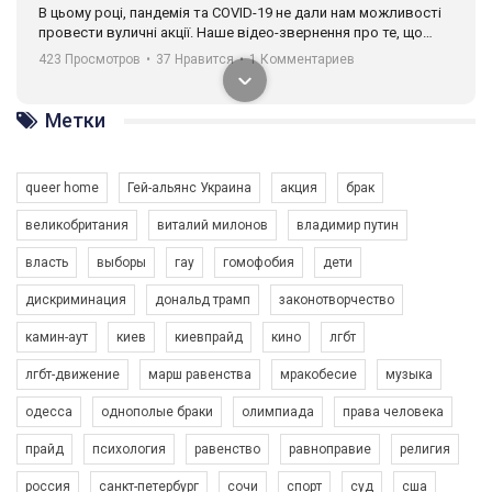
В цьому році, пандемія та COVІD-19 не дали нам можливості
провести вуличні акції. Наше відео-звернення про те, що
навіть коли ми у різних містах та не можемо зустрінеться, ми
423 Просмотров
•
37 Нравится
•
1 Комментариев
разом. Ми закликаємо всіх хто поділяє цінності рівності та
солідарності, приєднатися до нас. Регіональні підрозділи
ГАУ є в 16 областях України.
Метки
Разом наш голос лунає гучніше!
queer home
Гей-альянс Украина
акция
брак
великобритания
виталий милонов
владимир путин
власть
выборы
гау
гомофобия
дети
дискриминация
дональд трамп
законотворчество
камин-аут
киев
киевпрайд
кино
лгбт
00:58
лгбт-движение
марш равенства
мракобесие
музыка
Зупинимо насильство проти ЛГБТ в Україні! Stop violence against LGBT in Ukraine!
одесса
однополые браки
олимпиада
права человека
6/30/2017
Емоційний та вражаючий промо-ролік на конкурс PACT, який
прайд
психология
равенство
равноправие
религия
представляє програму "Гей-альянс Україна" з протидії
насильству проти ЛГБТ в Україні.
россия
санкт-петербург
сочи
спорт
суд
сша
1.9K Просмотров
•
226 Нравится
•
5 Комментариев