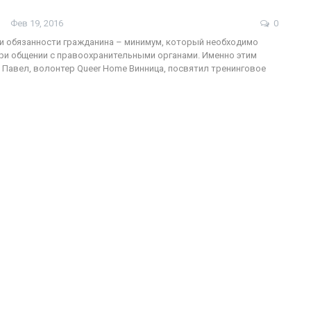
Фев 19, 2016
0
и обязанности гражданина – минимум, который необходимо
ри общении с правоохранительными органами. Именно этим
ФОТО
200
Павел, волонтер Queer Home Винница, посвятил тренинговое
Военнослужащие-трансгендеры
ГЕЙ-АЛЬЯНС УКРАИНА
Июл 27, 2017
0