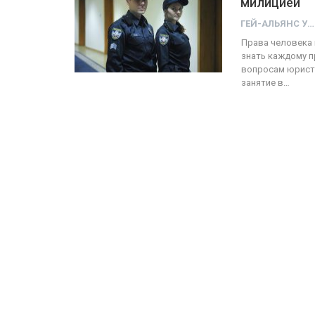
милицией
ГЕЙ-АЛЬЯНС УКРАИНА
ФОТО
Права человека 
знать каждому п
Прайд в Тель-Авиве собрал 
вопросам юрист 
занятие в…
тысяч участников
ГЕЙ-АЛЬЯНС УКРАИНА
Июн 10, 2017
0