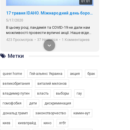
01:01
17 травня IDAHO. Міжнародний день боротьби з гомофобією трансфобією і біфобія.
5/17/2020
В цьому році, пандемія та COVІD-19 не дали нам
можливості провести вуличні акції. Наше відео-
звернення про те, що навіть коли ми у різних
423 Просмотров
•
37 Нравится
•
1 Комментариев
містах та не можемо зустрінеться, ми разом. Ми
закликаємо всіх хто поділяє цінності рівності та
солідарності, приєднатися до нас. Регіональні
Метки
підрозділи ГАУ є в 16 областях України.
Разом наш голос лунає гучніше!
queer home
Гей-альянс Украина
акция
брак
великобритания
виталий милонов
владимир путин
власть
выборы
гау
00:58
гомофобия
дети
дискриминация
дональд трамп
законотворчество
камин-аут
Зупинимо насильство проти ЛГБТ в Україні! Stop violence against LGBT in Ukraine!
6/30/2017
киев
киевпрайд
кино
лгбт
Емоційний та вражаючий промо-ролік на