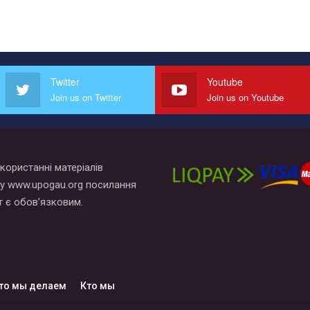
Twitter
Youtube
Join us on Twitter
Join us on Youtube
користанні матеріалів
у www.upogau.org посилання
т є обов’язковим.
то мы делаем
Кто мы