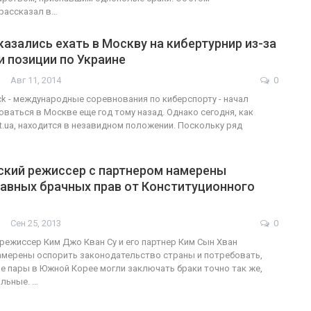
рассказал в…
азались ехать в Москву на кибертурнир из-за
 позиции по Украине
Авг 11, 2014
0
k - международные соревнования по киберспорту - начал
ваться в Москве еще год тому назад. Однако сегодня, как
rt.ua, находится в незавидном положении. Поскольку ряд
кий режиссер с партнером намерены
равных брачных прав от Конституционного
Сен 25, 2013
0
ежиссер Ким Джо Кван Су и его партнер Ким Сын Хван
амерены оспорить законодательство страны и потребовать,
 пары в Южной Корее могли заключать браки точно так же,
альные. …