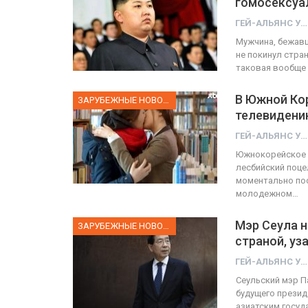
гомосексуа
ГЕЙ-АЛЬЯНС УКРАИНА
ФОТО
Мужчина, бежавш
не покинул стран
Прайд в Тель-Авиве собрал 200
таковая вообще 
тысяч участников
Вое
В Южной Ко
ЗАРУБЕЖНЫЕ НОВОСТИ
ГЕЙ-АЛЬЯНС УКРАИНА
телевидени
Июн 10, 2017
0
ГЕЙ-АЛЬЯНС УКРАИНА
Южнокорейское 
лесбийский поце
моментально пос
молодежном…
Мэр Сеула н
ЗАРУБЕЖНЫЕ НОВОСТИ
страной, уз
ГЕЙ-АЛЬЯНС УКРАИНА
Сеульский мэр П
будущего презид
азиатским госуд