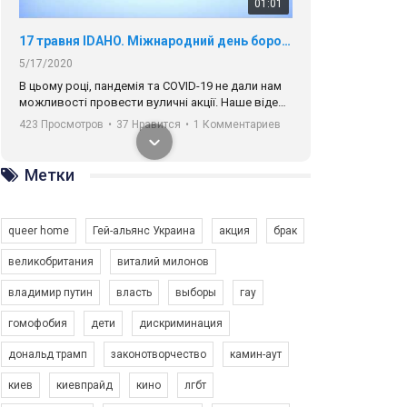
01:01
17 травня IDAHO. Міжнародний день боротьби з гомофобією трансфобією і біфобія.
5/17/2020
В цьому році, пандемія та COVІD-19 не дали нам
можливості провести вуличні акції. Наше відео-
звернення про те, що навіть коли ми у різних
423 Просмотров
•
37 Нравится
•
1 Комментариев
містах та не можемо зустрінеться, ми разом. Ми
закликаємо всіх хто поділяє цінності рівності та
солідарності, приєднатися до нас. Регіональні
Метки
підрозділи ГАУ є в 16 областях України.
Разом наш голос лунає гучніше!
queer home
Гей-альянс Украина
акция
брак
великобритания
виталий милонов
владимир путин
власть
выборы
гау
00:58
гомофобия
дети
дискриминация
дональд трамп
законотворчество
камин-аут
Зупинимо насильство проти ЛГБТ в Україні! Stop violence against LGBT in Ukraine!
6/30/2017
киев
киевпрайд
кино
лгбт
Емоційний та вражаючий промо-ролік на