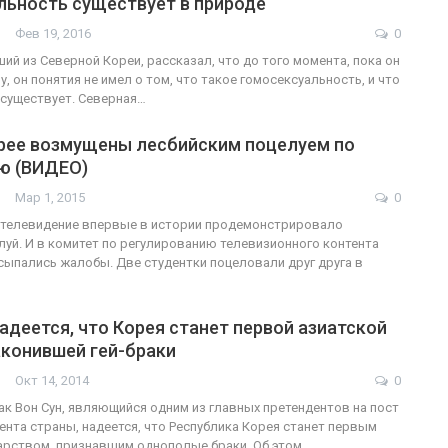
льность существует в природе
Фев 19, 2016
0
ий из Северной Кореи, рассказал, что до того момента, пока он
у, он понятия не имел о том, что такое гомосексуальность, и что
ФОТО
В Берлин
существует. Северная…
ннослужащие-трансгендеры
легализа
рее возмущены лесбийским поцелуем по
ГЕЙ-АЛЬЯНС УКРАИНА
ю (ВИДЕО)
Июл 27, 2017
0
Мар 1, 2015
0
телевидение впервые в истории продемонстрировало
луй. И в комитет по регулированию телевизионного контента
ыпались жалобы. Две студентки поцеловали друг друга в
адеется, что Корея станет первой азиатской
аконившей гей-браки
Окт 14, 2014
0
ак Вон Сун, являющийся одним из главных претендентов на пост
ента страны, надеется, что Республика Корея станет первым
арством, признавшим однополые браки. Об этом