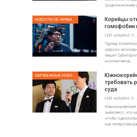
градоначальник 
Корейцы отк
НОВОСТИ ОБ УКРАИНЕ
гомофобии и
ГЕЙ-АЛЬЯНС УКРАИНА
Турнир DreamHac
широко анонсиро
пишет Сyber.spo
коллективов…
Южнокорейс
ЗАРУБЕЖНЫЕ НОВОСТИ
требовать 
суда
ГЕЙ-АЛЬЯНС УКРАИНА
Южнокорейский р
заявляют, что н
чтобы однополые
как гетеросексу