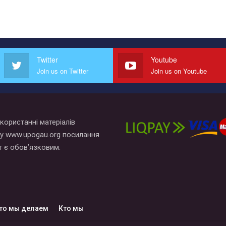
Twitter
Youtube
Join us on Twitter
Join us on Youtube
користанні матеріалів
у www.upogau.org посилання
т є обов’язковим.
то мы делаем
Кто мы