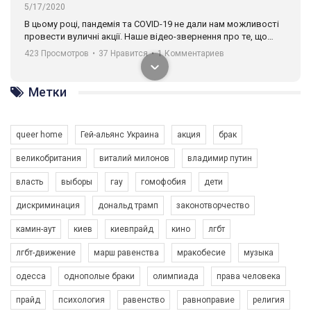
5/17/2020
В цьому році, пандемія та COVІD-19 не дали нам можливості
провести вуличні акції. Наше відео-звернення про те, що
навіть коли ми у різних містах та не можемо зустрінеться, ми
423 Просмотров
•
37 Нравится
•
1 Комментариев
разом. Ми закликаємо всіх хто поділяє цінності рівності та
солідарності, приєднатися до нас. Регіональні підрозділи
ГАУ є в 16 областях України.
Метки
Разом наш голос лунає гучніше!
queer home
Гей-альянс Украина
акция
брак
великобритания
виталий милонов
владимир путин
власть
выборы
гау
гомофобия
дети
дискриминация
дональд трамп
законотворчество
камин-аут
киев
киевпрайд
кино
лгбт
00:58
лгбт-движение
марш равенства
мракобесие
музыка
Зупинимо насильство проти ЛГБТ в Україні! Stop violence against LGBT in Ukraine!
одесса
однополые браки
олимпиада
права человека
6/30/2017
Емоційний та вражаючий промо-ролік на конкурс PACT, який
прайд
психология
равенство
равноправие
религия
представляє програму "Гей-альянс Україна" з протидії