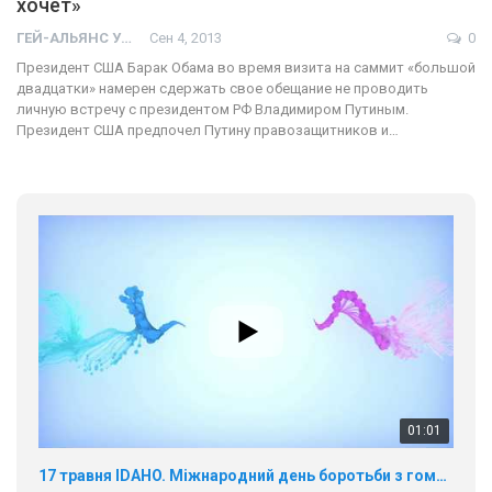
хочет»
ГЕЙ-АЛЬЯНС УКРАИНА
Сен 4, 2013
0
Президент США Барак Обама во время визита на саммит «большой
двадцатки» намерен сдержать свое обещание не проводить
личную встречу с президентом РФ Владимиром Путиным.
Президент США предпочел Путину правозащитников и…
01:01
17 травня IDAHO. Міжнародний день боротьби з гомофобією трансфобією і біфобія.