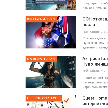
популярного киб
языке. Причина…
ООН отказа
КУЛЬТУРА И СПОРТ
посла
ГЕЙ-АЛЬЯНС УКРАИНА
Совсем недавно
Чудо-женщину на
девочек и женщи
Актриса Гал
КУЛЬТУРА И СПОРТ
Чудо-женщ
ГЕЙ-АЛЬЯНС УКРАИНА
В следующем год
легендарной гер
израильская акт
Queer Home
НОВОСТИ ОРГАНИЗАЦИИ
интернет-к