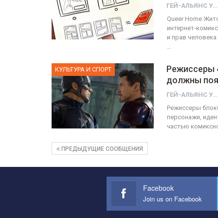
ГЕЙ-АЛЬЯНС УКРАИНА
Queer Home Жито
интернет-комик
и прав человека
…
Режиссеры 
КУЛЬТУРА И СПОРТ
должны поя
ГЕЙ-АЛЬЯНС УКРАИНА
Режиссеры блокб
персонажи, иден
частью комиксно
ПРЕДЫДУЩИЕ СООБЩЕНИЯ
Facebook
Join us on Facebook