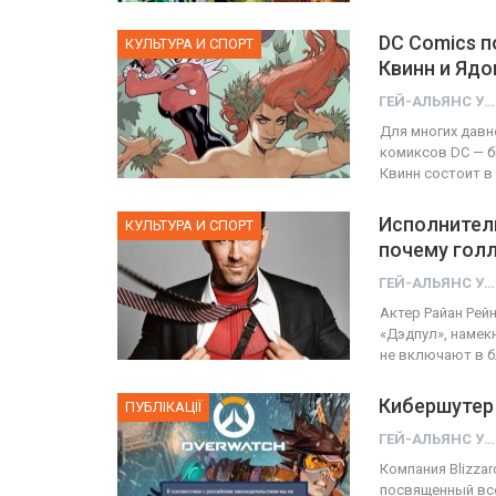
DC Comics 
КУЛЬТУРА И СПОРТ
Квинн и Яд
ГЕЙ-АЛЬЯНС УКРАИНА
Для многих давн
комиксов DC — б
Квинн состоит в
Исполнитель
КУЛЬТУРА И СПОРТ
почему гол
ГЕЙ-АЛЬЯНС УКРАИНА
Актер Райан Рей
«Дэдпул», намек
не включают в б
Кибершутер
ПУБЛІКАЦІЇ
ГЕЙ-АЛЬЯНС УКРАИНА
Компания Blizza
посвященный все