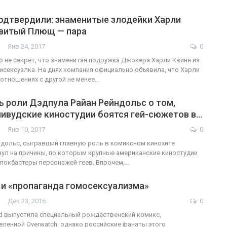
подтвердили: знаменитые злодейки Харли
овитый Плющ — пара
Янв 24, 2017
0
о не секрет, что знаменитая подружка Джокера Харли Квинн из
исексуалка. На днях компания официально объявила, что Харли
 отношениях с другой не менее…
 роли Дэдпула Райан Рейндольс о том,
ливудские киностудии боятся гей-сюжетов в…
Янв 10, 2017
0
ндольс, сыгравший главную роль в комиксном кинохите
нул на причины, по которым крупные американские киностудии
локбастеры персонажей-геев. Впрочем,…
 и «пропаганда гомосексуализма»
Дек 23, 2016
0
rd выпустила специальный рождественский комикс,
ленной Overwatch, однако российские фанаты этого