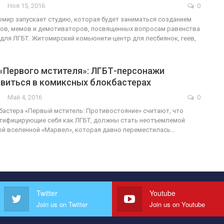
Ноя 15, 2016
0
мир запускает студию, которая будет заниматься созданием
сов, мемов и демотиваторов, посвященных вопросам равенства
 для ЛГБТ. Житомирский комьюнити-центр для лесбиянок, геев,
«Первого мстителя»: ЛГБТ-персонажи
виться в комиксных блокбастерах
Май 4, 2016
0
астера «Первый мститель: Противостояние» считают, что
тифицирующие себя как ЛГБТ, должны стать неотъемлемой
й вселенной «Марвел», которая давно переместилась…
Twitter
Youtube
Join us on Twitter
Join us on Youtube