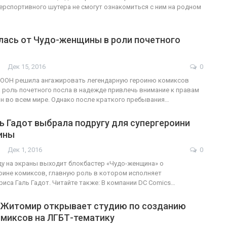
ерспортивного шутера не смогут ознакомиться с ним на родном
лась от Чудо-женщины в роли почетного
Дек 15, 2016
0
 ООН решила ангажировать легендарную героиню комиксов
 роль почетного посла в надежде привлечь внимание к правам
н во всем мире. Однако после краткого пребывания…
ь Гадот выбрала подругу для супергероини
ины
Дек 1, 2016
0
у на экраны выходит блокбастер «Чудо-женщина» о
оине комиксов, главную роль в котором исполняет
риса Галь Гадот. Читайте также: В компании DC Comics…
 Житомир открывает студию по созданию
омиксов на ЛГБТ-тематику