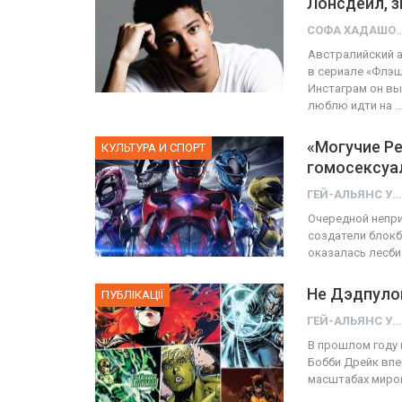
Лонсдейл, 
СОФА ХАД
Австралийский а
в сериале «Флэш
ФОТО
е собрал 200
Инстаграм он вы
люблю идти на 
тников
Военнослужащие-трансген
«Могучие Р
ГЕЙ-АЛЬЯНС УКРАИНА
КУЛЬТУРА И СПОРТ
 10, 2017
0
Июл 27, 2017
гомосексуа
ГЕЙ-АЛЬЯНС УКРАИНА
Очередной непр
создатели блокб
оказалась лесби
Не Дэдпуло
ПУБЛІКАЦІЇ
ГЕЙ-АЛЬЯНС УКРАИНА
В прошлом году 
Бобби Дрейк впе
масштабах миров