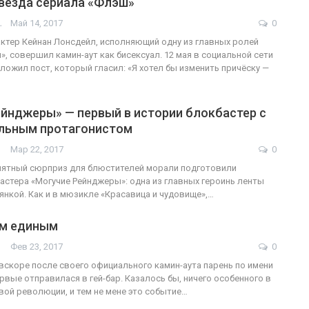
звезда сериала «Флэш»
АШОТ
Май 14, 2017
0
ФОТО
ктер Кейнан Лонсдейл, исполняющий одну из главных ролей
», совершил камин-аут как бисексуал. 12 мая в социальной сети
В Берлине отпраздновали
ложил пост, который гласил: «Я хотел бы изменить причёску —
…
деры
легализацию гей-браков
ейнджеры» — первый в истории блокбастер с
ГЕЙ-АЛЬЯНС УКРАИНА
0
Июл 2, 2017
0
льным протагонистом
Мар 22, 2017
0
иятный сюрприз для блюстителей морали подготовили
астера «Могучие Рейнджеры»: одна из главных героинь ленты
янкой. Как и в мюзикле «Красавица и чудовище»,…
м единым
Фев 23, 2017
0
вскоре после своего официального камин-аута парень по имени
рвые отправилася в гей-бар. Казалось бы, ничего особенного в
ой революции, и тем не мене это событие…