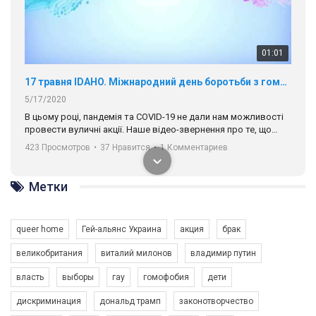
01:01
17 травня IDAHO. Міжнародний день боротьби з гомофобією трансфобією і біфобія.
5/17/2020
В цьому році, пандемія та COVІD-19 не дали нам можливості
провести вуличні акції. Наше відео-звернення про те, що
навіть коли ми у різних містах та не можемо зустрінеться, ми
423 Просмотров
•
37 Нравится
•
1 Комментариев
разом. Ми закликаємо всіх хто поділяє цінності рівності та
солідарності, приєднатися до нас. Регіональні підрозділи
ГАУ є в 16 областях України.
Метки
Разом наш голос лунає гучніше!
queer home
Гей-альянс Украина
акция
брак
великобритания
виталий милонов
владимир путин
власть
выборы
гау
гомофобия
дети
дискриминация
дональд трамп
законотворчество