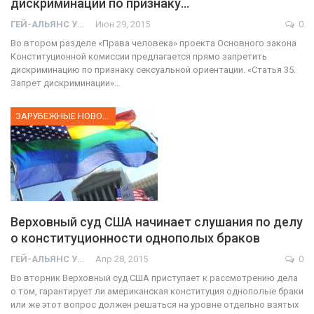
дискриминации по признаку…
ГЕЙ-АЛЬЯНС УКРАИНА
Июн 29, 2015
0
Во втором разделе «Права человека» проекта Основного закона
Конституционной комиссии предлагается прямо запретить
дискриминацию по признаку сексуальной ориентации. «Статья 35.
Запрет дискриминации»…
ЗАРУБЕЖНЫЕ НОВОСТИ
Верховный суд США начинает слушания по делу
о конституционности однополых браков
ГЕЙ-АЛЬЯНС УКРАИНА
Апр 28, 2015
0
Во вторник Верховный суд США приступает к рассмотрению дела
о том, гарантирует ли американская конституция однополые браки
или же этот вопрос должен решаться на уровне отдельно взятых