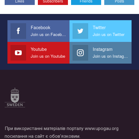
Likes
Subscribers
Friends
Posts
Эмоционально сильный ролик от команды "Гей-альянс
Украина", который принимает участие в конкурсе
международной организации PACT на лучший ролик,
представляющий программу развития организации.
Facebook
Twitter
Join us on Facebook
Join us on Twitter
Мы просим вас поддержать нас и помочь нам реализовать
наш план по борьбе с насилием и дискриминацией на почве
СОГИ в Украине.
Youtube
Instagram
Join us on Youtube
Join us on Instagram
Все, что вам нужно сделать - это зайти на наш канал YouTube
по этой ссылке и поставить лайк под видео.
При використанні матеріалів порталу www.upogau.org
посилання на сайт є обов’язковим.