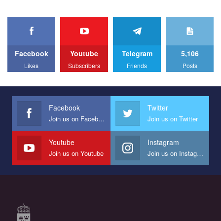
organization. The competition is organized by inetrnational
organization PACT.
We appeal to your support and ask to help us implement our plan
to combat violence against LGBT people in Ukraine.
Facebook
Youtube
Telegram
5,106
All you have to do is to press "Like" below the video.
Likes
Subscribers
Friends
Posts
Эмоционально сильный ролик от команды "Гей-альянс
Украина", который принимает участие в конкурсе
международной организации PACT на лучший ролик,
представляющий программу развития организации.
Facebook
Twitter
Join us on Facebook
Join us on Twitter
Мы просим вас поддержать нас и помочь нам реализовать
наш план по борьбе с насилием и дискриминацией на почве
СОГИ в Украине.
Youtube
Instagram
Join us on Youtube
Join us on Instagram
Все, что вам нужно сделать - это зайти на наш канал YouTube
по этой ссылке и поставить лайк под видео.