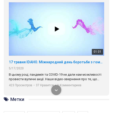
01:01
17 травня IDAHO. Міжнародний день боротьби з гомофобією трансфобією і біфобія.
5/17/2020
В цьому році, пандемія та COVІD-19 не дали нам можливості
провести вуличні акції. Наше відео-звернення про те, що
навіть коли ми у різних містах та не можемо зустрінеться, ми
423 Просмотров
•
37 Нравится
•
1 Комментариев
разом. Ми закликаємо всіх хто поділяє цінності рівності та
солідарності, приєднатися до нас. Регіональні підрозділи
ГАУ є в 16 областях України.
Метки
Разом наш голос лунає гучніше!