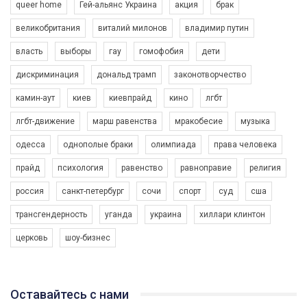
queer home
Гей-альянс Украина
акция
брак
великобритания
виталий милонов
владимир путин
власть
выборы
гау
гомофобия
дети
дискриминация
дональд трамп
законотворчество
камин-аут
киев
киевпрайд
кино
лгбт
00:58
лгбт-движение
марш равенства
мракобесие
музыка
Зупинимо насильство проти ЛГБТ в Україні! Stop violence against LGBT in Ukraine!
одесса
однополые браки
олимпиада
права человека
6/30/2017
Емоційний та вражаючий промо-ролік на конкурс PACT, який
прайд
психология
равенство
равноправие
религия
представляє програму "Гей-альянс Україна" з протидії
насильству проти ЛГБТ в Україні.
россия
санкт-петербург
сочи
спорт
суд
сша
1.9K Просмотров
•
226 Нравится
•
5 Комментариев
Ми просимо вашої підтримки, щоб реалізувати нашу
трансгендерность
уганда
украина
хиллари клинтон
програму з боротьби з насильством проти ЛГБТ в Україні.
церковь
шоу-бизнес
Якщо ти хочеш підтримати нас - просто натисни "лайк" під
відео.
Team of Gay Alliance Ukraine participates in a competition for the
Оставайтесь с нами
best video, representing programme for the development of