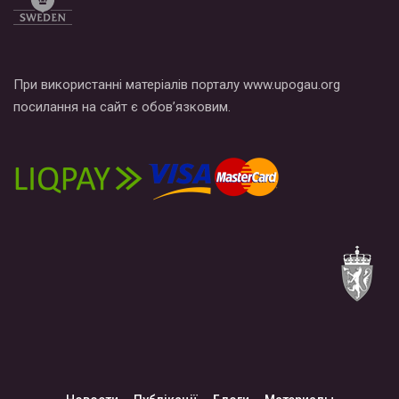
При використанні матеріалів порталу www.upogau.org
посилання на сайт є обов’язковим.