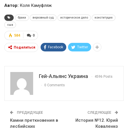
Автор:
Коля Камуфляж
браки
верховный суд
историческое дело
конституция
сша
584
0
Facebook
Twitter
Поделиться
Гей-Альянс Украина
4596 Posts
0 Comments
ПРЕДИДУЩЕЕ
СЛЕДУЮЩЕЕ
Камни преткновения в
История №12. Юрий
лесбийских
Коваленко