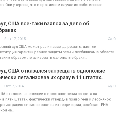
в. Они уверены, что в противном случае их собственные
уд США все-таки взялся за дело об
браках
Янв 17, 2015
0
ховный суд США может раз и навсегда решить, дает ли
ституция гарантии равной защиты геям и лесбиянкам в области
 таким образом легализовать однополые браки…
суд США отказался запрещать однополые
ически легализовав их сразу в 11 штатах…
Окт 7, 2014
0
ША отклонил апелляции о восстановлении запрета на
 в пяти штатах, фактически утвердив право геев и лесбиянок
регистрацию своих союзов на их территории, сообщает РИА
лкой на…