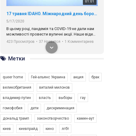
01:01
17 травня IDAHO. Міжнародний день боротьби з гомофобією трансфобією і біфобія.
5/17/2020
В цьому році, пандемія та COVІD-19 не дали нам
можливості провести вуличні акції. Наше відео-
звернення про те, що навіть коли ми у різних
423 Просмотров
•
37 Нравится
•
1 Комментариев
містах та не можемо зустрінеться, ми разом. Ми
закликаємо всіх хто поділяє цінності рівності та
солідарності, приєднатися до нас. Регіональні
Метки
підрозділи ГАУ є в 16 областях України.
Разом наш голос лунає гучніше!
queer home
Гей-альянс Украина
акция
брак
великобритания
виталий милонов
владимир путин
власть
выборы
гау
00:58
гомофобия
дети
дискриминация
дональд трамп
законотворчество
камин-аут
Зупинимо насильство проти ЛГБТ в Україні! Stop violence against LGBT in Ukraine!
6/30/2017
киев
киевпрайд
кино
лгбт
Емоційний та вражаючий промо-ролік на