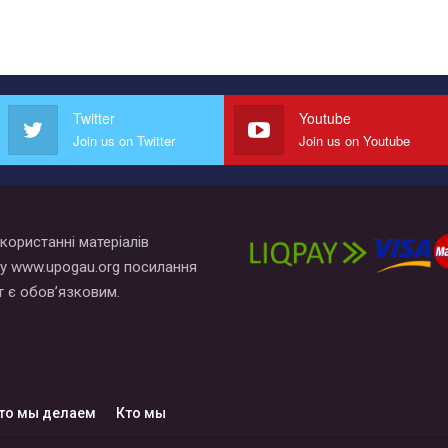
Twitter
Youtube
Join us on Twitter
Join us on Youtube
користанні матеріалів
у www.upogau.org посилання
т є обов’язковим.
то мы делаем
Кто мы