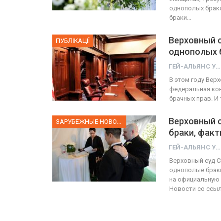
однополых брако
браки…
Верховный с
ПУБЛІКАЦІЇ
однополых 
ГЕЙ-АЛЬЯНС УКРАИНА
В этом году Вер
федеральная кон
брачных прав. И
Верховный 
ЗАРУБЕЖНЫЕ НОВОСТИ
браки, факт
ГЕЙ-АЛЬЯНС УКРАИНА
Верховный суд С
однополые браки
на официальную 
Новости со ссы