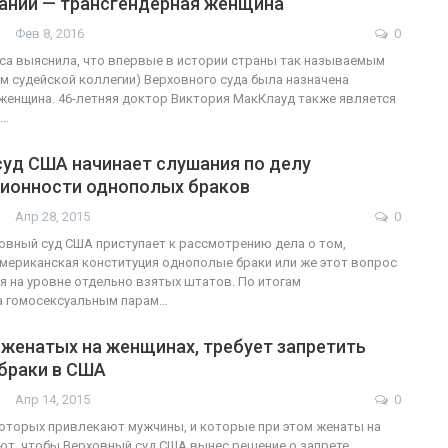
ании — трансгендерная женщина
Фев 8, 2016
0
са выяснила, что впервые в истории страны так называемым
м судейской коллегии) Верховного суда была назначена
ФОТО
200
женщина. 46-летняя доктор Виктория МакКлауд также является
м…
Военнослужащие-трансгендеры
суд США начинает слушания по делу
ГЕЙ-АЛЬЯНС УКРАИНА
Июл 27, 2017
0
ционности однополых браков
Апр 28, 2015
0
овный суд США приступает к рассмотрению дела о том,
американская конституция однополые браки или же этот вопрос
 на уровне отдельно взятых штатов. По итогам
а гомосексуальным парам…
, женатых на женщинах, требует запретить
браки в США
Апр 14, 2015
0
которых привлекают мужчины, и которые при этом женаты на
ют, чтобы Верховный суд США вынес решение о запрете