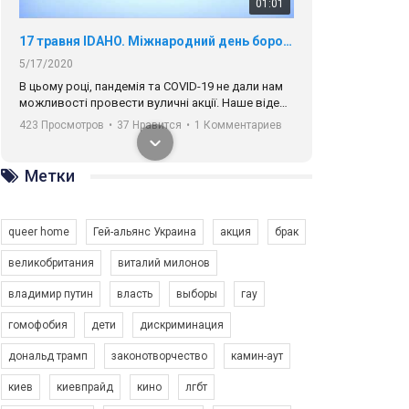
01:01
17 травня IDAHO. Міжнародний день боротьби з гомофобією трансфобією і біфобія.
5/17/2020
В цьому році, пандемія та COVІD-19 не дали нам
можливості провести вуличні акції. Наше відео-
звернення про те, що навіть коли ми у різних
423 Просмотров
•
37 Нравится
•
1 Комментариев
містах та не можемо зустрінеться, ми разом. Ми
закликаємо всіх хто поділяє цінності рівності та
солідарності, приєднатися до нас. Регіональні
Метки
підрозділи ГАУ є в 16 областях України.
Разом наш голос лунає гучніше!
queer home
Гей-альянс Украина
акция
брак
великобритания
виталий милонов
владимир путин
власть
выборы
гау
00:58
гомофобия
дети
дискриминация
дональд трамп
законотворчество
камин-аут
Зупинимо насильство проти ЛГБТ в Україні! Stop violence against LGBT in Ukraine!
6/30/2017
киев
киевпрайд
кино
лгбт
Емоційний та вражаючий промо-ролік на