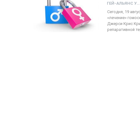
ГЕЙ-АЛЬЯНС УКРАИНА
Сегодня, 19 авг
«лечение» гомос
ФОТО
Джерси Крис Кри
репаративной те
Прайд в Тель-Авиве собрал 
тысяч участников
ГЕЙ-АЛЬЯНС УКРАИНА
Июн 10, 2017
0