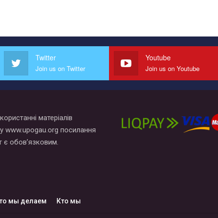
Twitter
Youtube
Join us on Twitter
Join us on Youtube
користанні матеріалів
у www.upogau.org посилання
т є обов’язковим.
то мы делаем
Кто мы