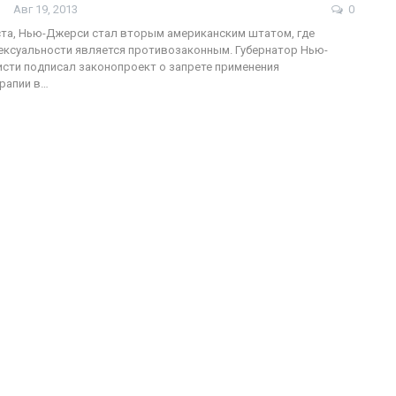
Авг 19, 2013
0
уста, Нью-Джерси стал вторым американским штатом, где
ексуальности является противозаконным. Губернатор Нью-
сти подписал законопроект о запрете применения
ФОТО
рапии в…
200
Военнослужащие-трансгендеры
ГЕЙ-АЛЬЯНС УКРАИНА
Июл 27, 2017
0