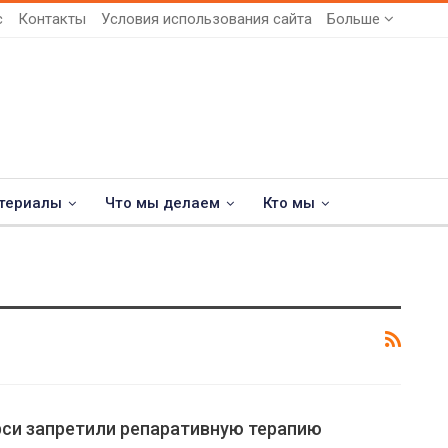
с
Контакты
Условия использования сайта
Больше
териалы
Что мы делаем
Кто мы
си запретили репаративную терапию