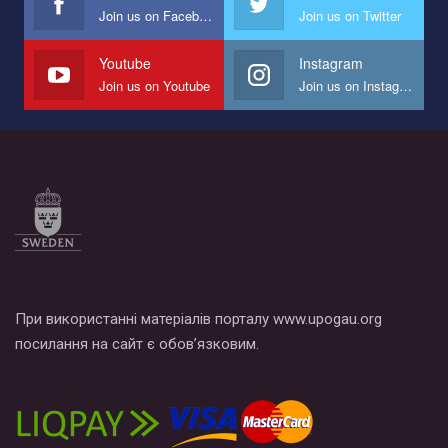
Join us on Facebook
Join us on Twitter
Мы просим вас поддержать нас и помочь нам реализовать
наш план по борьбе с насилием и дискриминацией на почве
СОГИ в Украине.
Youtube
Instagram
Join us on Youtube
Join us on Instagram
Все, что вам нужно сделать - это зайти на наш канал YouTube
по этой ссылке и поставить лайк под видео.
При використанні матеріалів порталу www.upogau.org
посилання на сайт є обов’язковим.