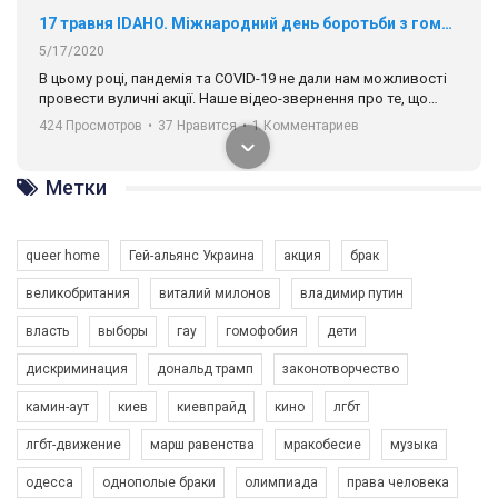
17 травня IDAHO. Міжнародний день боротьби з гомофобією трансфобією і біфобія.
5/17/2020
В цьому році, пандемія та COVІD-19 не дали нам можливості
провести вуличні акції. Наше відео-звернення про те, що
навіть коли ми у різних містах та не можемо зустрінеться, ми
424 Просмотров
•
37 Нравится
•
1 Комментариев
разом. Ми закликаємо всіх хто поділяє цінності рівності та
солідарності, приєднатися до нас. Регіональні підрозділи
ГАУ є в 16 областях України.
Метки
Разом наш голос лунає гучніше!
queer home
Гей-альянс Украина
акция
брак
великобритания
виталий милонов
владимир путин
власть
выборы
гау
гомофобия
дети
дискриминация
дональд трамп
законотворчество
камин-аут
киев
киевпрайд
кино
лгбт
00:58
лгбт-движение
марш равенства
мракобесие
музыка
Зупинимо насильство проти ЛГБТ в Україні! Stop violence against LGBT in Ukraine!
одесса
однополые браки
олимпиада
права человека
6/30/2017