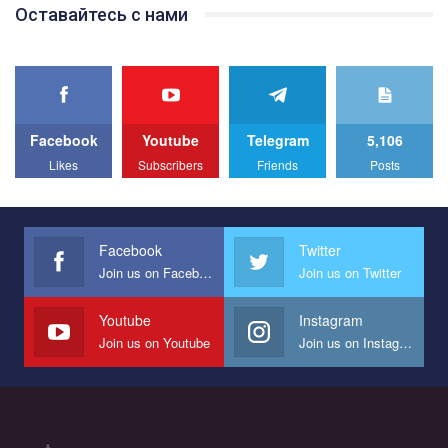
Team of Gay Alliance Ukraine participates in a competition for the
Оставайтесь с нами
best video, representing programme for the development of
organization. The competition is organized by inetrnational
organization PACT.
We appeal to your support and ask to help us implement our plan
to combat violence against LGBT people in Ukraine.
Facebook
Youtube
Telegram
5,106
All you have to do is to press "Like" below the video.
Likes
Subscribers
Friends
Posts
Эмоционально сильный ролик от команды "Гей-альянс
Украина", который принимает участие в конкурсе
международной организации PACT на лучший ролик,
представляющий программу развития организации.
Facebook
Twitter
Join us on Facebook
Join us on Twitter
Мы просим вас поддержать нас и помочь нам реализовать
наш план по борьбе с насилием и дискриминацией на почве
СОГИ в Украине.
Youtube
Instagram
Join us on Youtube
Join us on Instagram
Все, что вам нужно сделать - это зайти на наш канал YouTube
по этой ссылке и поставить лайк под видео.