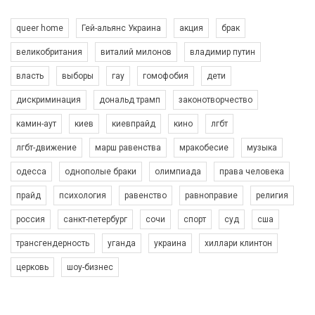
queer home
Гей-альянс Украина
акция
брак
великобритания
виталий милонов
владимир путин
власть
выборы
гау
гомофобия
дети
дискриминация
дональд трамп
законотворчество
камин-аут
киев
киевпрайд
кино
лгбт
00:58
лгбт-движение
марш равенства
мракобесие
музыка
Зупинимо насильство проти ЛГБТ в Україні! Stop violence against LGBT in Ukraine!
одесса
однополые браки
олимпиада
права человека
6/30/2017
Емоційний та вражаючий промо-ролік на конкурс PACT, який
прайд
психология
равенство
равноправие
религия
представляє програму "Гей-альянс Україна" з протидії
насильству проти ЛГБТ в Україні.
россия
санкт-петербург
сочи
спорт
суд
сша
1.9K Просмотров
•
226 Нравится
•
5 Комментариев
Ми просимо вашої підтримки, щоб реалізувати нашу
трансгендерность
уганда
украина
хиллари клинтон
програму з боротьби з насильством проти ЛГБТ в Україні.
церковь
шоу-бизнес
Якщо ти хочеш підтримати нас - просто натисни "лайк" під
відео.