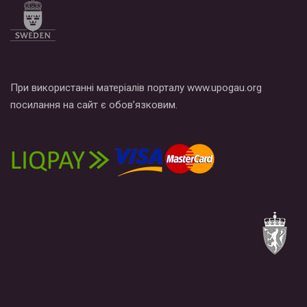
При використанні матеріалів порталу www.upogau.org
посилання на сайт є обов’язковим.