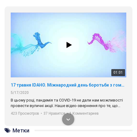
01:01
17 травня IDAHO. Міжнародний день боротьби з гомофобією трансфобією і біфобія.
5/17/2020
В цьому році, пандемія та COVІD-19 не дали нам можливості
провести вуличні акції. Наше відео-звернення про те, що
навіть коли ми у різних містах та не можемо зустрінеться, ми
423 Просмотров
•
37 Нравится
•
1 Комментариев
разом. Ми закликаємо всіх хто поділяє цінності рівності та
солідарності, приєднатися до нас. Регіональні підрозділи
ГАУ є в 16 областях України.
Метки
Разом наш голос лунає гучніше!