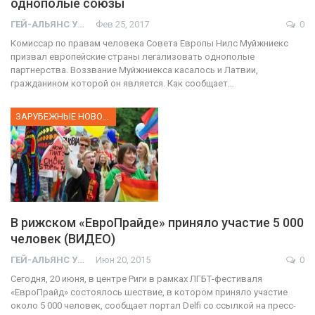
однополые союзы
ГЕЙ-АЛЬЯНС УКРАИНА
Фев 25, 2017
0
Комиссар по правам человека Совета Европы Нилс Муйжниекс
призвал европейские страны легализовать однополые
партнерства. Воззвание Муйжниекса касалось и Латвии,
гражданином которой он является. Как сообщает…
ЗАРУБЕЖНЫЕ НОВОСТИ
В рижском «ЕвроПрайде» приняло участие 5 000
человек (ВИДЕО)
ГЕЙ-АЛЬЯНС УКРАИНА
Июн 20, 2015
0
Сегодня, 20 июня, в центре Риги в рамках ЛГБТ-фестиваля
«ЕвроПрайд» состоялось шествие, в котором приняло участие
около 5 000 человек, сообщает портал Delfi со ссылкой на пресс-