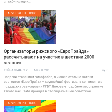
службу полиции.…
ЗАРУБЕЖНЫЕ НОВОСТИ
Организаторы рижского «ЕвроПрайда»
рассчитывают на участие в шествии 2000
человек
ГЕЙ-АЛЬЯНС УКРАИНА
Май 8, 2015
0
Вопреки стараниям гомофобов, в июне в столице Латвии
состоится «ЕвроПрайд» — крупнейший фестиваль континента в
поддержку равноправия ЛГБТ. Впервые подобное мероприятие
такого масштаба пройдет в столице бывшей советской…
ЗАРУБЕЖНЫЕ НОВОСТИ