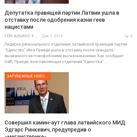
Депутатка правящей партии Латвии ушла в
отставку после одобрения казни геев
нацистами
ГЕЙ-АЛЬЯНС УКРАИНА
Дек 3, 2014
0
Лидерка регионального отделения латвийской правящей партии
"Единство" Инга Приеде ушла в отставку после скандала,
вызванного ее гомофобскими высказываниями. Как сообщает
Delfi, Приеде, возглавляющая отделение "Единства"…
ЗАРУБЕЖНЫЕ НОВОСТИ
Совершил камин-аут глава латвийского МИД
Эдгарс Ринкевич, предупредив о
«мегаистерике»