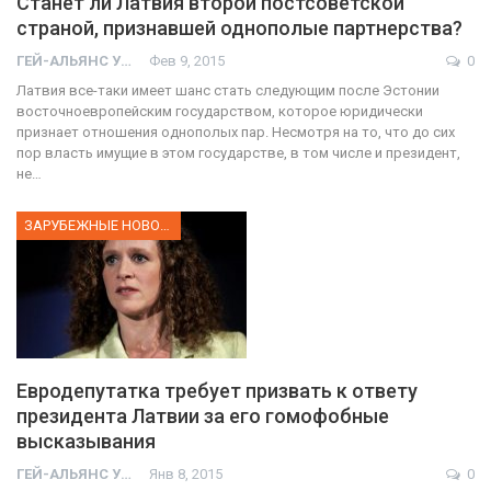
Станет ли Латвия второй постсоветской
страной, признавшей однополые партнерства?
ГЕЙ-АЛЬЯНС УКРАИНА
Фев 9, 2015
0
Латвия все-таки имеет шанс стать следующим после Эстонии
восточноевропейским государством, которое юридически
признает отношения однополых пар. Несмотря на то, что до сих
пор власть имущие в этом государстве, в том числе и президент,
не…
ЗАРУБЕЖНЫЕ НОВОСТИ
Евродепутатка требует призвать к ответу
президента Латвии за его гомофобные
высказывания
ГЕЙ-АЛЬЯНС УКРАИНА
Янв 8, 2015
0