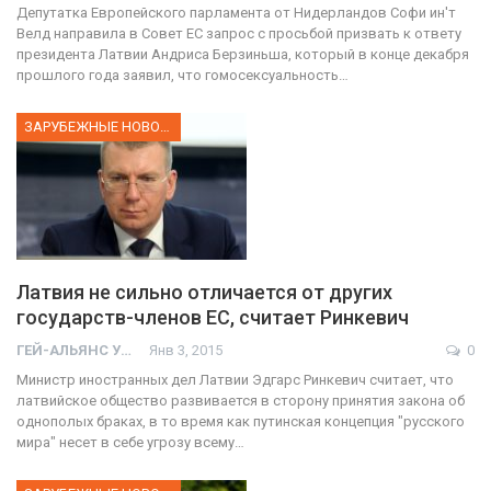
Депутатка Европейского парламента от Нидерландов Софи ин'т
Велд направила в Совет ЕС запрос с просьбой призвать к ответу
президента Латвии Андриса Берзиньша, который в конце декабря
прошлого года заявил, что гомосексуальность…
ЗАРУБЕЖНЫЕ НОВОСТИ
Латвия не сильно отличается от других
государств-членов ЕС, считает Ринкевич
ГЕЙ-АЛЬЯНС УКРАИНА
Янв 3, 2015
0
Министр иностранных дел Латвии Эдгарс Ринкевич считает, что
латвийское общество развивается в сторону принятия закона об
однополых браках, в то время как путинская концепция "русского
мира" несет в себе угрозу всему…