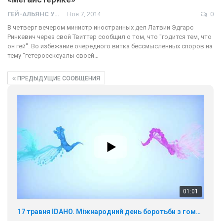
ГЕЙ-АЛЬЯНС УКРАИНА
Ноя 7, 2014
0
В четверг вечером министр иностранных дел Латвии Эдгарс
Ринкевич через свой Твиттер сообщил о том, что "годится тем, что
он гей". Во избежание очередного витка бессмысленных споров на
тему "гетеросексуалы своей…
ПРЕДЫДУЩИЕ СООБЩЕНИЯ
01:01
17 травня IDAHO. Міжнародний день боротьби з гомофобією трансфобією і біфобія.
5/17/2020
В цьому році, пандемія та COVІD-19 не дали нам можливості
провести вуличні акції. Наше відео-звернення про те, що
навіть коли ми у різних містах та не можемо зустрінеться, ми
423 Просмотров
•
37 Нравится
•
1 Комментариев
разом. Ми закликаємо всіх хто поділяє цінності рівності та
солідарності, приєднатися до нас. Регіональні підрозділи
ГАУ є в 16 областях України.
Разом наш голос лунає гучніше!