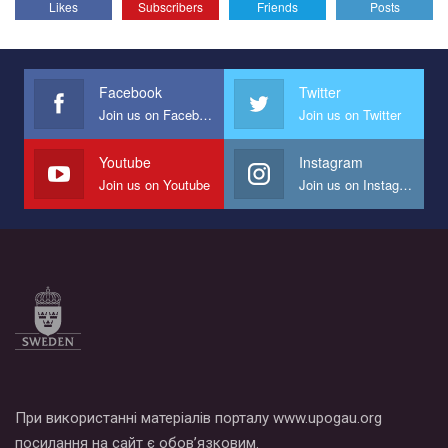
Likes
Subscribers
Friends
Posts
Эмоционально сильный ролик от команды "Гей-альянс
Украина", который принимает участие в конкурсе
международной организации PACT на лучший ролик,
представляющий программу развития организации.
Facebook
Twitter
Join us on Facebook
Join us on Twitter
Мы просим вас поддержать нас и помочь нам реализовать
наш план по борьбе с насилием и дискриминацией на почве
СОГИ в Украине.
Youtube
Instagram
Join us on Youtube
Join us on Instagram
Все, что вам нужно сделать - это зайти на наш канал YouTube
по этой ссылке и поставить лайк под видео.
При використанні матеріалів порталу www.upogau.org
посилання на сайт є обов’язковим.