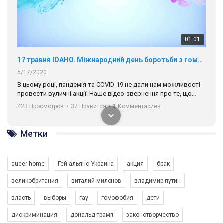
01:01
17 травня IDAHO. Міжнародний день боротьби з гомофобією трансфобією і біфобія.
5/17/2020
В цьому році, пандемія та COVІD-19 не дали нам можливості
провести вуличні акції. Наше відео-звернення про те, що
навіть коли ми у різних містах та не можемо зустрінеться, ми
423 Просмотров
•
37 Нравится
•
1 Комментариев
разом. Ми закликаємо всіх хто поділяє цінності рівності та
солідарності, приєднатися до нас. Регіональні підрозділи
ГАУ є в 16 областях України.
Метки
Разом наш голос лунає гучніше!
queer home
Гей-альянс Украина
акция
брак
великобритания
виталий милонов
владимир путин
власть
выборы
гау
гомофобия
дети
дискриминация
дональд трамп
законотворчество