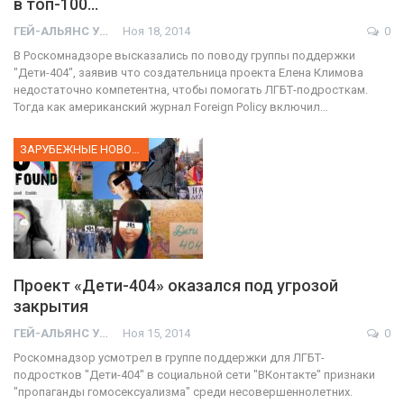
в топ-100…
ГЕЙ-АЛЬЯНС УКРАИНА
Ноя 18, 2014
0
В Роскомнадзоре высказались по поводу группы поддержки
"Дети-404", заявив что создательница проекта Елена Климова
недостаточно компетентна, чтобы помогать ЛГБТ-подросткам.
Тогда как американский журнал Foreign Policy включил…
ЗАРУБЕЖНЫЕ НОВОСТИ
Проект «Дети-404» оказался под угрозой
закрытия
ГЕЙ-АЛЬЯНС УКРАИНА
Ноя 15, 2014
0
Роскомнадзор усмотрел в группе поддержки для ЛГБТ-
подростков "Дети-404" в социальной сети "ВКонтакте" признаки
"пропаганды гомосексуализма" среди несовершеннолетних.