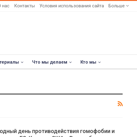
О нас
Контакты
Условия использования сайта
Больше
териалы
Что мы делаем
Кто мы
одный день противодействия гомофобии и