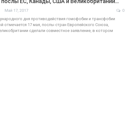
 послы ЕС, Канады, США и Великобритании…
Май 17, 2017
0
ународного дня противодействия гомофобии и трансфобии
ый отмечается 17 мая, послы стран Европейского Союза,
ФОТО
еликобритании сделали совместное заявление, в котором
Марш равенства в Киеве, 2017
ГЕЙ-АЛЬЯНС УКРАИНА
Июн 20, 2017
0