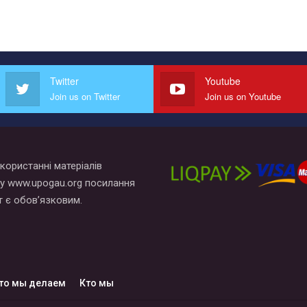
Twitter
Youtube
Join us on Twitter
Join us on Youtube
користанні матеріалів
у www.upogau.org посилання
т є обов’язковим.
то мы делаем
Кто мы