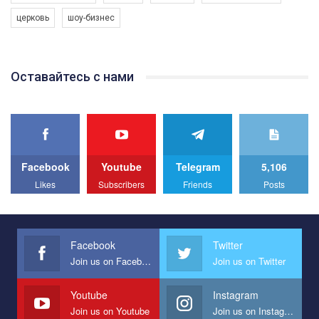
програму з боротьби з насильством проти ЛГБТ в Україні.
церковь
шоу-бизнес
Якщо ти хочеш підтримати нас - просто натисни "лайк" під
відео.
Team of Gay Alliance Ukraine participates in a competition for the
Оставайтесь с нами
best video, representing programme for the development of
organization. The competition is organized by inetrnational
organization PACT.
We appeal to your support and ask to help us implement our plan
to combat violence against LGBT people in Ukraine.
Facebook
Youtube
Telegram
5,106
All you have to do is to press "Like" below the video.
Likes
Subscribers
Friends
Posts
Эмоционально сильный ролик от команды "Гей-альянс
Украина", который принимает участие в конкурсе
международной организации PACT на лучший ролик,
представляющий программу развития организации.
Facebook
Twitter
Join us on Facebook
Join us on Twitter
Мы просим вас поддержать нас и помочь нам реализовать
наш план по борьбе с насилием и дискриминацией на почве
СОГИ в Украине.
Youtube
Instagram
Join us on Youtube
Join us on Instagram
Все, что вам нужно сделать - это зайти на наш канал YouTube