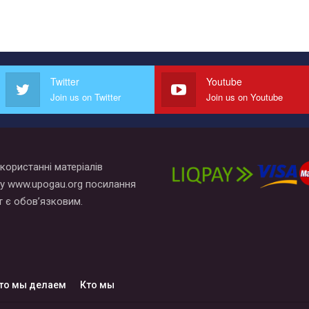
Twitter
Youtube
Join us on Twitter
Join us on Youtube
користанні матеріалів
у www.upogau.org посилання
т є обов’язковим.
то мы делаем
Кто мы