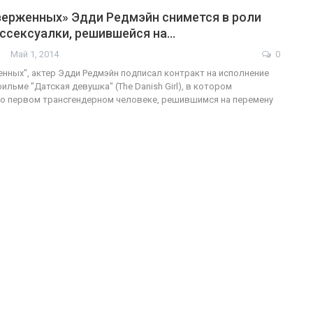
верженных» Эдди Редмэйн снимется в роли
нссексуалки, решившейся на…
Май 1, 2014
0
нных", актер Эдди Редмэйн подписал контракт на исполнение
ильме "Датская девушка" (The Danish Girl), в котором
о первом трансгендерном человеке, решившимся на перемену