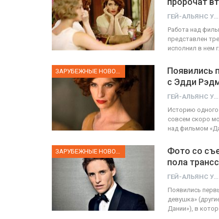
пророчат в
ГЕЙ-АЛЬЯНС УКРАИНА
ФОТО
Работа над фильм
представлен тре
Прайд в Тель-Авиве собрал 
исполнил в нем 
тысяч участников
Появились 
ЗАРУБЕЖНЫЕ НОВОСТИ
ГЕЙ-АЛЬЯНС УКРАИНА
с Эдди Рэдм
Июн 10, 2017
0
ГЕЙ-АЛЬЯНС УКРАИНА
Историю одного 
совсем скоро мо
над фильмом «Да
Фото со съ
ЗАРУБЕЖНЫЕ НОВОСТИ
пола транс
ГЕЙ-АЛЬЯНС УКРАИНА
Появились перв
девушка» (други
Дании»), в кото