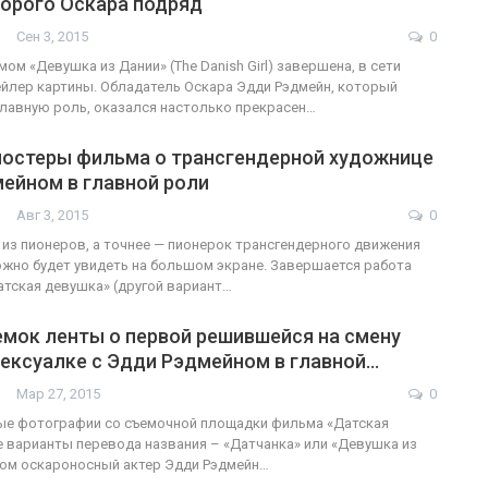
торого Оскара подряд
Сен 3, 2015
0
ом «Девушка из Дании» (The Danish Girl) завершена, в сети
йлер картины. Обладатель Оскара Эдди Рэдмейн, который
ФОТО
200
главную роль, оказался настолько прекрасен…
Военнослужащие-трансгендеры
постеры фильма о трансгендерной художнице
ГЕЙ-АЛЬЯНС УКРАИНА
ейном в главной роли
Июл 27, 2017
0
Авг 3, 2015
0
из пионеров, а точнее — пионерок трансгендерного движения
жно будет увидеть на большом экране. Завершается работа
тская девушка» (другой вариант…
емок ленты о первой решившейся на смену
сексуалке с Эдди Рэдмейном в главной…
Мар 27, 2015
0
ые фотографии со съемочной площадки фильма «Датская
е варианты перевода названия – «Датчанка» или «Девушка из
ром оскароносный актер Эдди Рэдмейн…