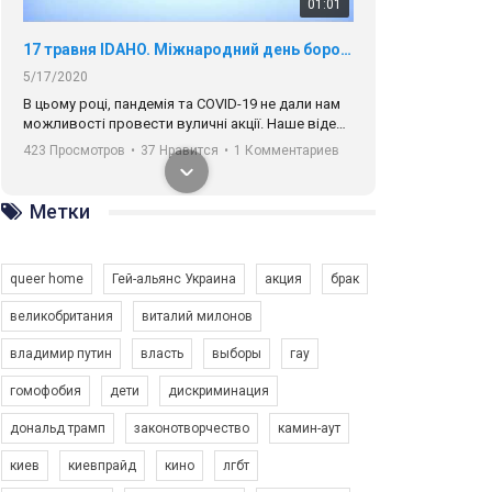
01:01
17 травня IDAHO. Міжнародний день боротьби з гомофобією трансфобією і біфобія.
5/17/2020
В цьому році, пандемія та COVІD-19 не дали нам
можливості провести вуличні акції. Наше відео-
звернення про те, що навіть коли ми у різних
423 Просмотров
•
37 Нравится
•
1 Комментариев
містах та не можемо зустрінеться, ми разом. Ми
закликаємо всіх хто поділяє цінності рівності та
солідарності, приєднатися до нас. Регіональні
Метки
підрозділи ГАУ є в 16 областях України.
Разом наш голос лунає гучніше!
queer home
Гей-альянс Украина
акция
брак
великобритания
виталий милонов
владимир путин
власть
выборы
гау
00:58
гомофобия
дети
дискриминация
дональд трамп
законотворчество
камин-аут
Зупинимо насильство проти ЛГБТ в Україні! Stop violence against LGBT in Ukraine!
6/30/2017
киев
киевпрайд
кино
лгбт
Емоційний та вражаючий промо-ролік на