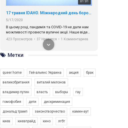
01:01
17 травня IDAHO. Міжнародний день боротьби з гомофобією трансфобією і біфобія.
5/17/2020
В цьому році, пандемія та COVІD-19 не дали нам
можливості провести вуличні акції. Наше відео-
звернення про те, що навіть коли ми у різних
423 Просмотров
•
37 Нравится
•
1 Комментариев
містах та не можемо зустрінеться, ми разом. Ми
закликаємо всіх хто поділяє цінності рівності та
солідарності, приєднатися до нас. Регіональні
Метки
підрозділи ГАУ є в 16 областях України.
Разом наш голос лунає гучніше!
queer home
Гей-альянс Украина
акция
брак
великобритания
виталий милонов
владимир путин
власть
выборы
гау
00:58
гомофобия
дети
дискриминация
дональд трамп
законотворчество
камин-аут
Зупинимо насильство проти ЛГБТ в Україні! Stop violence against LGBT in Ukraine!
6/30/2017
киев
киевпрайд
кино
лгбт
Емоційний та вражаючий промо-ролік на