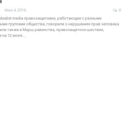
a
Июн 4, 2016
0
ФОТО
 Idealist.media правозащитники, работающие с разными
ми группами общества, говорили о нарушениях прав человека
В Берлине отпразднова
дили также и Марш равенства, правозащитное шествие,
 на 12 июня.…
трансгендеры
легализацию гей-брако
ГЕЙ-АЛЬЯНС УКРАИНА
л 27, 2017
0
Июл 2, 2017