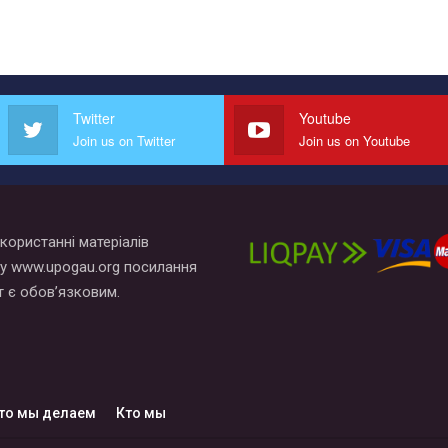
Twitter
Youtube
Join us on Twitter
Join us on Youtube
користанні матеріалів
у www.upogau.org посилання
т є обов’язковим.
то мы делаем
Кто мы