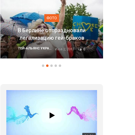
ФОТО
ли
в
Марш равенства в Киеве, 2017
ГЕЙ-АЛЬЯНС УКРАИНА
0
Июн 20, 2017
0