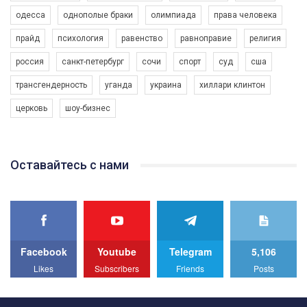
одесса
однополые браки
олимпиада
права человека
прайд
психология
равенство
равноправие
религия
россия
санкт-петербург
сочи
спорт
суд
сша
трансгендерность
уганда
украина
хиллари клинтон
церковь
шоу-бизнес
Оставайтесь с нами
Facebook
Youtube
Telegram
5,106
Likes
Subscribers
Friends
Posts