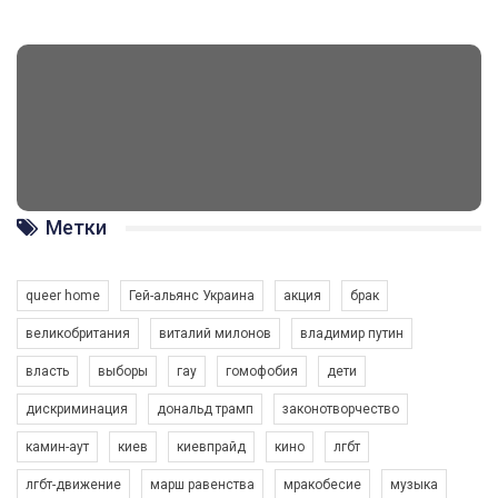
Метки
queer home
Гей-альянс Украина
акция
брак
великобритания
виталий милонов
владимир путин
власть
выборы
гау
гомофобия
дети
дискриминация
дональд трамп
законотворчество
камин-аут
киев
киевпрайд
кино
лгбт
лгбт-движение
марш равенства
мракобесие
музыка