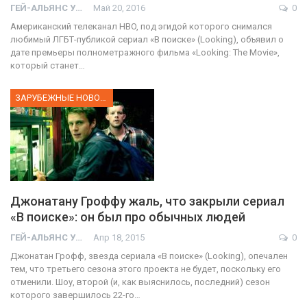
ГЕЙ-АЛЬЯНС УКРАИНА
Май 20, 2016
0
Американский телеканал HBO, под эгидой которого снимался
любимый ЛГБТ-публикой сериал «В поиске» (Looking), объявил о
дате премьеры полнометражного фильма «Looking: The Movie»,
который станет…
ЗАРУБЕЖНЫЕ НОВОСТИ
Джонатану Гроффу жаль, что закрыли сериал
«В поиске»: он был про обычных людей
ГЕЙ-АЛЬЯНС УКРАИНА
Апр 18, 2015
0
Джонатан Грофф, звезда сериала «В поиске» (Looking), опечален
тем, что третьего сезона этого проекта не будет, поскольку его
отменили. Шоу, второй (и, как выяснилось, последний) сезон
которого завершилось 22-го…