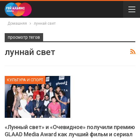
Домашняя
луннай свет
просмотр тегов
луннай свет
КУЛЬТУРА И СПОРТ
«Лунный свет» и «Очевидное» получили премию
GLAAD Мedia Award как лучший фильм и сериал