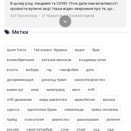
В цьому році, пандемія та COVІD-19 не дали нам можливості
провести вуличні акції. Наше відео-звернення про те, що
навіть коли ми у різних містах та не можемо зустрінеться, ми
423 Просмотров
•
37 Нравится
•
1 Комментариев
разом. Ми закликаємо всіх хто поділяє цінності рівності та
солідарності, приєднатися до нас. Регіональні підрозділи
ГАУ є в 16 областях України.
Метки
Разом наш голос лунає гучніше!
queer home
Гей-альянс Украина
акция
брак
великобритания
виталий милонов
владимир путин
власть
выборы
гау
гомофобия
дети
дискриминация
дональд трамп
законотворчество
камин-аут
киев
киевпрайд
кино
лгбт
00:58
лгбт-движение
марш равенства
мракобесие
музыка
Зупинимо насильство проти ЛГБТ в Україні! Stop violence against LGBT in Ukraine!
одесса
однополые браки
олимпиада
права человека
6/30/2017
Емоційний та вражаючий промо-ролік на конкурс PACT, який
прайд
психология
равенство
равноправие
религия
представляє програму "Гей-альянс Україна" з протидії
насильству проти ЛГБТ в Україні.
россия
санкт-петербург
сочи
спорт
суд
сша
1.9K Просмотров
•
226 Нравится
•
5 Комментариев