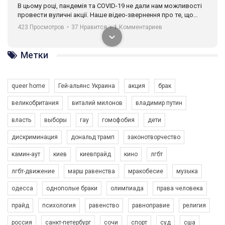
В цьому році, пандемія та COVІD-19 не дали нам можливості
провести вуличні акції. Наше відео-звернення про те, що
навіть коли ми у різних містах та не можемо зустрінеться, ми
423 Просмотров
•
37 Нравится
•
1 Комментариев
разом. Ми закликаємо всіх хто поділяє цінності рівності та
солідарності, приєднатися до нас. Регіональні підрозділи
ГАУ є в 16 областях України.
Метки
Разом наш голос лунає гучніше!
queer home
Гей-альянс Украина
акция
брак
великобритания
виталий милонов
владимир путин
власть
выборы
гау
гомофобия
дети
дискриминация
дональд трамп
законотворчество
камин-аут
киев
киевпрайд
кино
лгбт
00:58
лгбт-движение
марш равенства
мракобесие
музыка
Зупинимо насильство проти ЛГБТ в Україні! Stop violence against LGBT in Ukraine!
одесса
однополые браки
олимпиада
права человека
6/30/2017
Емоційний та вражаючий промо-ролік на конкурс PACT, який
прайд
психология
равенство
равноправие
религия
представляє програму "Гей-альянс Україна" з протидії
насильству проти ЛГБТ в Україні.
россия
санкт-петербург
сочи
спорт
суд
сша
1.9K Просмотров
•
226 Нравится
•
5 Комментариев