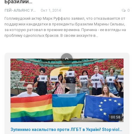
Бразилии…
01:01
ГЕЙ-АЛЬЯНС УКРАИНА
Окт 1, 2014
0
17 травня IDAHO. Міжнародний день боротьби з гомофобією трансфобією і біфобія.
Голливудский актер Марк Руффало заявил, что отказывается от
5/17/2020
поддержки кандидатки в президенты Бразилии Марины Сильвы,
В цьому році, пандемія та COVІD-19 не дали нам можливості
за которую ратовал в прежние времена. Причина - ее взгляды на
провести вуличні акції. Наше відео-звернення про те, що
проблему однополых браков. В своем аккаунте в…
навіть коли ми у різних містах та не можемо зустрінеться, ми
424 Просмотров
•
37 Нравится
•
1 Комментариев
разом. Ми закликаємо всіх хто поділяє цінності рівності та
солідарності, приєднатися до нас. Регіональні підрозділи
ГАУ є в 16 областях України.
Разом наш голос лунає гучніше!
00:58
Зупинимо насильство проти ЛГБТ в Україні! Stop violence against LGBT in Ukraine!