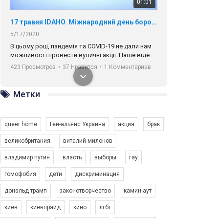
01:01
17 травня IDAHO. Міжнародний день боротьби з гомофобією трансфобією і біфобія.
5/17/2020
В цьому році, пандемія та COVІD-19 не дали нам
можливості провести вуличні акції. Наше відео-
звернення про те, що навіть коли ми у різних
423 Просмотров
•
37 Нравится
•
1 Комментариев
містах та не можемо зустрінеться, ми разом. Ми
закликаємо всіх хто поділяє цінності рівності та
солідарності, приєднатися до нас. Регіональні
Метки
підрозділи ГАУ є в 16 областях України.
Разом наш голос лунає гучніше!
queer home
Гей-альянс Украина
акция
брак
великобритания
виталий милонов
владимир путин
власть
выборы
гау
00:58
гомофобия
дети
дискриминация
дональд трамп
законотворчество
камин-аут
Зупинимо насильство проти ЛГБТ в Україні! Stop violence against LGBT in Ukraine!
6/30/2017
киев
киевпрайд
кино
лгбт
Емоційний та вражаючий промо-ролік на