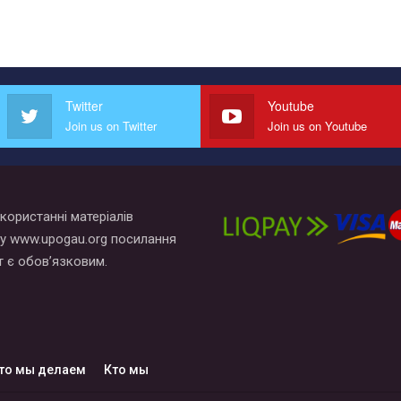
Twitter
Youtube
Join us on Twitter
Join us on Youtube
користанні матеріалів
у www.upogau.org посилання
т є обов’язковим.
то мы делаем
Кто мы