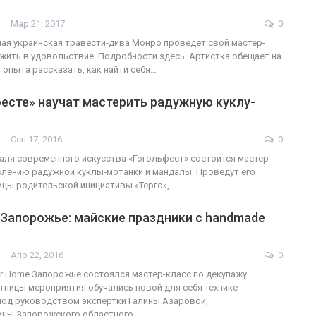
Мар 21, 2017
0
ная украинская травести-дива Монро проведет свой мастер-
к жить в удовольствие. Подробности здесь. Артистка обещает на
ФОТО
200
 опыта рассказать, как найти себя…
Военнослужащие-трансгендеры
есте» научат мастерить радужную куклу-
ГЕЙ-АЛЬЯНС УКРАИНА
Июл 27, 2017
0
Сен 17, 2016
0
аля современного искусства «Гогольфест» состоится мастер-
влению радужной куклы-мотанки и мандалы. Проведут его
цы родительской инициативы «Терго»,…
 Запорожье: майские праздники с handmade
Апр 22, 2016
0
er Home Запорожье состоялся мастер-класс по декупажу.
стницы мероприятия обучались новой для себя технике
под руководством экспертки Галины Азаровой,
ицы Запорожского областного…