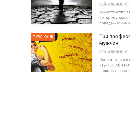
ГЕЙ-АЛЬЯНС УКРАИНА
Министерство зд
которому «расст
поведенческие 
Три професс
ПУБЛІКАЦІЇ
мужчин
ГЕЙ-АЛЬЯНС УКРАИНА
Известно, что в
наук (STEM) заня
недостаточная п