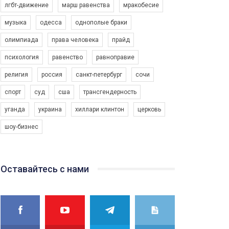
лгбт-движение
марш равенства
мракобесие
конкурс PACT, який представляє програму "Гей-
альянс Україна" з протидії насильству проти
1.9K Просмотров
•
226 Нравится
•
5 Комментариев
музыка
одесса
однополые браки
ЛГБТ в Україні.
олимпиада
права человека
прайд
Ми просимо вашої підтримки, щоб реалізувати
нашу програму з боротьби з насильством проти
психология
равенство
равноправие
ЛГБТ в Україні.
религия
россия
санкт-петербург
сочи
Якщо ти хочеш підтримати нас - просто натисни
"лайк" під відео.
спорт
суд
сша
трансгендерность
Team of Gay Alliance Ukraine participates in a
уганда
украина
хиллари клинтон
церковь
competition for the best video, representing
programme for the development of organization.
шоу-бизнес
The competition is organized by inetrnational
organization PACT.
We appeal to your support and ask to help us
Оставайтесь с нами
implement our plan to combat violence against
LGBT people in Ukraine.
All you have to do is to press "Like" below the
video.
Эмоционально сильный ролик от команды "Гей-