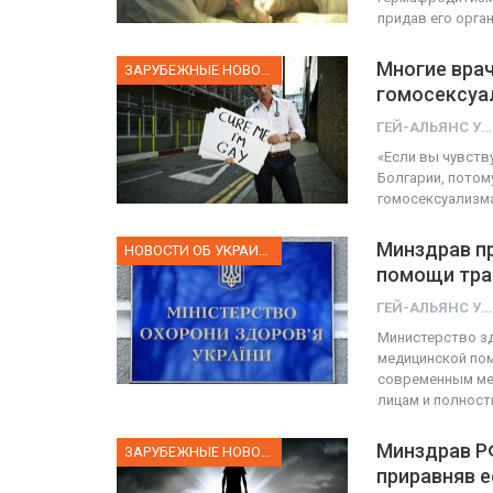
придав его орга
Многие врач
ЗАРУБЕЖНЫЕ НОВОСТИ
гомосексуа
ГЕЙ-АЛЬЯНС УКРАИНА
«Если вы чувств
Болгарии, потому
гомосексуализма
Минздрав п
НОВОСТИ ОБ УКРАИНЕ
помощи тр
ГЕЙ-АЛЬЯНС УКРАИНА
Министерство з
медицинской пом
современным ме
лицам и полнос
Минздрав Р
ЗАРУБЕЖНЫЕ НОВОСТИ
приравняв е