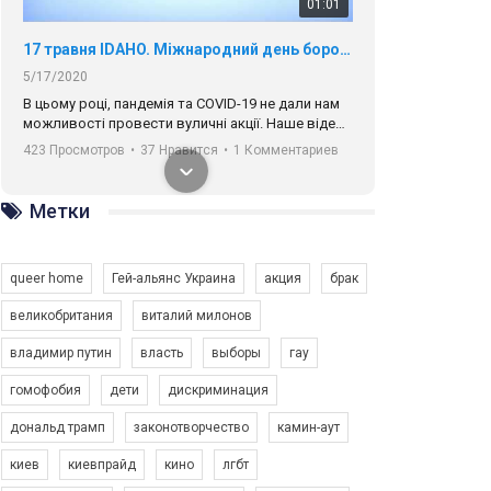
01:01
17 травня IDAHO. Міжнародний день боротьби з гомофобією трансфобією і біфобія.
5/17/2020
В цьому році, пандемія та COVІD-19 не дали нам
можливості провести вуличні акції. Наше відео-
звернення про те, що навіть коли ми у різних
423 Просмотров
•
37 Нравится
•
1 Комментариев
містах та не можемо зустрінеться, ми разом. Ми
закликаємо всіх хто поділяє цінності рівності та
солідарності, приєднатися до нас. Регіональні
Метки
підрозділи ГАУ є в 16 областях України.
Разом наш голос лунає гучніше!
queer home
Гей-альянс Украина
акция
брак
великобритания
виталий милонов
владимир путин
власть
выборы
гау
00:58
гомофобия
дети
дискриминация
дональд трамп
законотворчество
камин-аут
Зупинимо насильство проти ЛГБТ в Україні! Stop violence against LGBT in Ukraine!
6/30/2017
киев
киевпрайд
кино
лгбт
Емоційний та вражаючий промо-ролік на