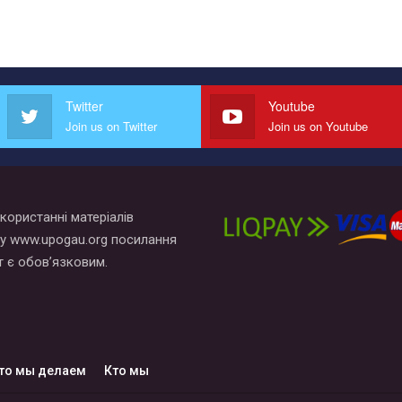
Twitter
Youtube
Join us on Twitter
Join us on Youtube
користанні матеріалів
у www.upogau.org посилання
т є обов’язковим.
то мы делаем
Кто мы