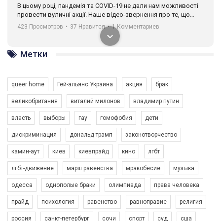
В цьому році, пандемія та COVІD-19 не дали нам можливості
провести вуличні акції. Наше відео-звернення про те, що
навіть коли ми у різних містах та не можемо зустрінеться, ми
423 Просмотров
•
37 Нравится
•
1 Комментариев
разом. Ми закликаємо всіх хто поділяє цінності рівності та
солідарності, приєднатися до нас. Регіональні підрозділи
ГАУ є в 16 областях України.
Метки
Разом наш голос лунає гучніше!
queer home
Гей-альянс Украина
акция
брак
великобритания
виталий милонов
владимир путин
власть
выборы
гау
гомофобия
дети
дискриминация
дональд трамп
законотворчество
камин-аут
киев
киевпрайд
кино
лгбт
00:58
лгбт-движение
марш равенства
мракобесие
музыка
Зупинимо насильство проти ЛГБТ в Україні! Stop violence against LGBT in Ukraine!
одесса
однополые браки
олимпиада
права человека
6/30/2017
Емоційний та вражаючий промо-ролік на конкурс PACT, який
прайд
психология
равенство
равноправие
религия
представляє програму "Гей-альянс Україна" з протидії
насильству проти ЛГБТ в Україні.
россия
санкт-петербург
сочи
спорт
суд
сша
1.9K Просмотров
•
226 Нравится
•
5 Комментариев