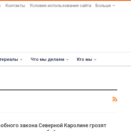
с
Контакты
Условия использования сайта
Больше
териалы
Что мы делаем
Кто мы
обного закона Северной Каролине грозят