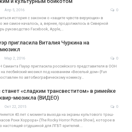
ким и культурным бойкотом
Апр 5, 2016
0
ФО
читься история с законом о «защите чувств верующих» в
о же самое началось, а, вернее, продолжилось в Северной
ФОТО
В Берлине от
ерь руководство Facebook, Apple,…
служащие-трансгендеры
легализацию
эр пригласила Виталия Чуркина на
ГЕЙ-АЛЬЯНС УКРАИНА
ГЕЙ-АЛЬЯНС УКРАИНА
 мюзикл
Июл 27, 2017
0
Мар 2, 2016
0
 Саманта Пауэр пригласила российского представителя в ООН
 на лесбийский мюзикл под названием «Веселый дом» (Fun
поставлен по автобиографическому комиксу…
 станет «сладким трансвеститом» в римейке
 квир-мюзикла (ВИДЕО)
Окт 22, 2015
0
олняется 40 лет с момента выхода на экраны культового трэш-
сов Роки Хоррора» (The Rocky Horror Picture Show), которое в
о настоящей отдушиной для ЛГБТ-зрителей.…