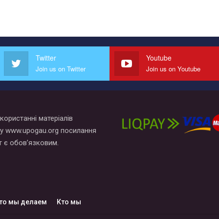
Twitter
Youtube
Join us on Twitter
Join us on Youtube
користанні матеріалів
у www.upogau.org посилання
т є обов’язковим.
то мы делаем
Кто мы