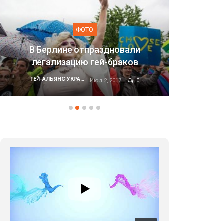
ТО
ФОТО
праздновали
 гей-браков
Марш равенства в Киеве,
01:01
ГЕЙ-АЛЬЯНС УКРАИНА
Июл 2, 2017
0
Июн 20, 2017
17 травня IDAHO. Міжнародний день боротьби з гомофобією трансфобією і біфобія.
5/17/2020
В цьому році, пандемія та COVІD-19 не дали нам
можливості провести вуличні акції. Наше відео-
звернення про те, що навіть коли ми у різних
423 Просмотров
•
37 Нравится
•
1 Комментариев
містах та не можемо зустрінеться, ми разом. Ми
закликаємо всіх хто поділяє цінності рівності та
солідарності, приєднатися до нас. Регіональні
підрозділи ГАУ є в 16 областях України.
Разом наш голос лунає гучніше!