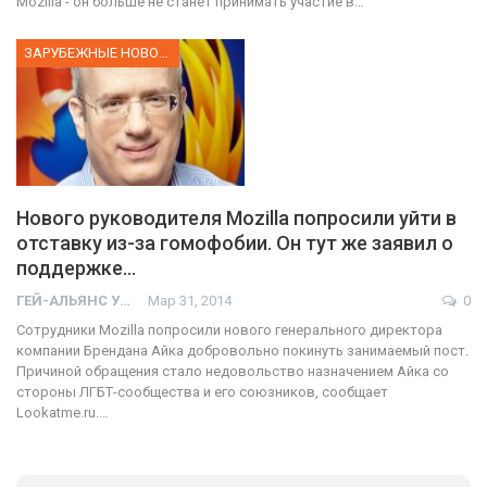
Mozilla - он больше не станет принимать участие в…
ЗАРУБЕЖНЫЕ НОВОСТИ
Нового руководителя Mozilla попросили уйти в
отставку из-за гомофобии. Он тут же заявил о
поддержке…
ГЕЙ-АЛЬЯНС УКРАИНА
Мар 31, 2014
0
Сотрудники Mozilla попросили нового генерального директора
компании Брендана Айка добровольно покинуть занимаемый пост.
Причиной обращения стало недовольство назначением Айка со
стороны ЛГБТ-сообщества и его союзников, сообщает
Lookatme.ru.…