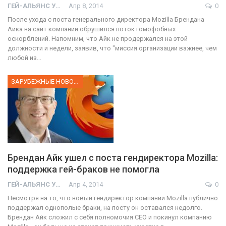
ГЕЙ-АЛЬЯНС УКРАИНА
Апр 8, 2014
0
После ухода с поста генерального директора Mozilla Брендана
Айка на сайт компании обрушился поток гомофобных
оскорблений. Напомним, что Айк не продержался на этой
должности и недели, заявив, что "миссия организации важнее, чем
любой из…
ЗАРУБЕЖНЫЕ НОВОСТИ
Брендан Айк ушел с поста гендиректора Mozilla:
поддержка гей-браков не помогла
ГЕЙ-АЛЬЯНС УКРАИНА
Апр 4, 2014
0
Несмотря на то, что новый гендиректор компании Mozilla публично
поддержал однополые браки, на посту он оставался недолго.
Брендан Айк сложил с себя полномочия СЕО и покинул компанию