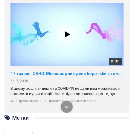
01:01
17 травня IDAHO. Міжнародний день боротьби з гомофобією трансфобією і біфобія.
5/17/2020
В цьому році, пандемія та COVІD-19 не дали нам можливості
провести вуличні акції. Наше відео-звернення про те, що
навіть коли ми у різних містах та не можемо зустрінеться, ми
423 Просмотров
•
37 Нравится
•
1 Комментариев
разом. Ми закликаємо всіх хто поділяє цінності рівності та
солідарності, приєднатися до нас. Регіональні підрозділи
ГАУ є в 16 областях України.
Метки
Разом наш голос лунає гучніше!