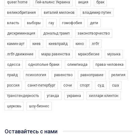
queer home
Гей-альянс Украина
акция
брак
великобритания
виталий милонов
владимир путин
власть
выборы
гау
гомофобия
дети
дискриминация
дональд трамп
законотворчество
камин-аут
киев
киевпрайд
кино
лгбт
00:58
лгбт-движение
марш равенства
мракобесие
музыка
Зупинимо насильство проти ЛГБТ в Україні! Stop violence against LGBT in Ukraine!
одесса
однополые браки
олимпиада
права человека
6/30/2017
Емоційний та вражаючий промо-ролік на конкурс PACT, який
прайд
психология
равенство
равноправие
религия
представляє програму "Гей-альянс Україна" з протидії
насильству проти ЛГБТ в Україні.
россия
санкт-петербург
сочи
спорт
суд
сша
1.9K Просмотров
•
226 Нравится
•
5 Комментариев
Ми просимо вашої підтримки, щоб реалізувати нашу
трансгендерность
уганда
украина
хиллари клинтон
програму з боротьби з насильством проти ЛГБТ в Україні.
церковь
шоу-бизнес
Якщо ти хочеш підтримати нас - просто натисни "лайк" під
відео.
Team of Gay Alliance Ukraine participates in a competition for the
Оставайтесь с нами
best video, representing programme for the development of