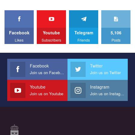
organization. The competition is organized by inetrnational
organization PACT.
We appeal to your support and ask to help us implement our plan
to combat violence against LGBT people in Ukraine.
Facebook
Youtube
Telegram
5,106
All you have to do is to press "Like" below the video.
Likes
Subscribers
Friends
Posts
Эмоционально сильный ролик от команды "Гей-альянс
Украина", который принимает участие в конкурсе
международной организации PACT на лучший ролик,
представляющий программу развития организации.
Facebook
Twitter
Join us on Facebook
Join us on Twitter
Мы просим вас поддержать нас и помочь нам реализовать
наш план по борьбе с насилием и дискриминацией на почве
СОГИ в Украине.
Youtube
Instagram
Join us on Youtube
Join us on Instagram
Все, что вам нужно сделать - это зайти на наш канал YouTube
по этой ссылке и поставить лайк под видео.