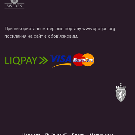
При використанні матеріалів порталу www.upogau.org
посилання на сайт є обов’язковим.