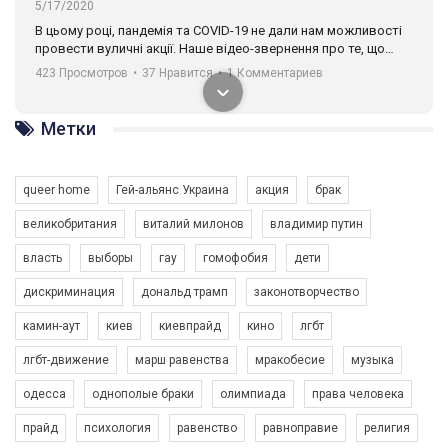
5/17/2020
В цьому році, пандемія та COVІD-19 не дали нам можливості
провести вуличні акції. Наше відео-звернення про те, що
навіть коли ми у різних містах та не можемо зустрінеться, ми
423 Просмотров
•
37 Нравится
•
1 Комментариев
разом. Ми закликаємо всіх хто поділяє цінності рівності та
солідарності, приєднатися до нас. Регіональні підрозділи
ГАУ є в 16 областях України.
Метки
Разом наш голос лунає гучніше!
queer home
Гей-альянс Украина
акция
брак
великобритания
виталий милонов
владимир путин
власть
выборы
гау
гомофобия
дети
дискриминация
дональд трамп
законотворчество
камин-аут
киев
киевпрайд
кино
лгбт
00:58
лгбт-движение
марш равенства
мракобесие
музыка
Зупинимо насильство проти ЛГБТ в Україні! Stop violence against LGBT in Ukraine!
одесса
однополые браки
олимпиада
права человека
6/30/2017
Емоційний та вражаючий промо-ролік на конкурс PACT, який
прайд
психология
равенство
равноправие
религия
представляє програму "Гей-альянс Україна" з протидії