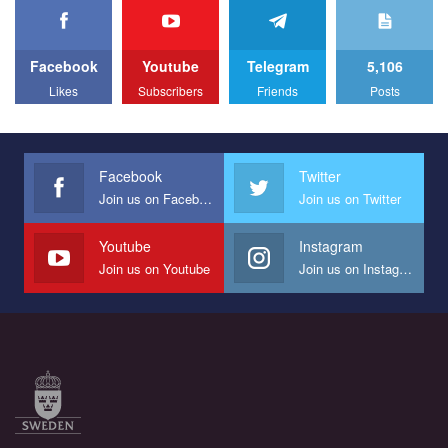
We appeal to your support and ask to help us implement our plan
to combat violence against LGBT people in Ukraine.
Facebook
Youtube
Telegram
5,106
All you have to do is to press "Like" below the video.
Likes
Subscribers
Friends
Posts
Эмоционально сильный ролик от команды "Гей-альянс
Украина", который принимает участие в конкурсе
международной организации PACT на лучший ролик,
представляющий программу развития организации.
Facebook
Twitter
Join us on Facebook
Join us on Twitter
Мы просим вас поддержать нас и помочь нам реализовать
наш план по борьбе с насилием и дискриминацией на почве
СОГИ в Украине.
Youtube
Instagram
Join us on Youtube
Join us on Instagram
Все, что вам нужно сделать - это зайти на наш канал YouTube
по этой ссылке и поставить лайк под видео.