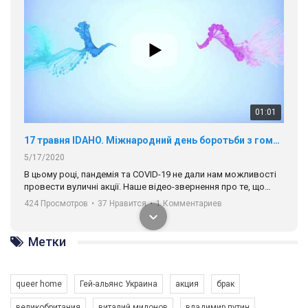
01:01
17 травня IDAHO. Міжнародний день боротьби з гомофобією трансфобією і біфобія.
5/17/2020
В цьому році, пандемія та COVІD-19 не дали нам можливості
провести вуличні акції. Наше відео-звернення про те, що
навіть коли ми у різних містах та не можемо зустрінеться, ми
424 Просмотров
•
37 Нравится
•
1 Комментариев
разом. Ми закликаємо всіх хто поділяє цінності рівності та
солідарності, приєднатися до нас. Регіональні підрозділи
ГАУ є в 16 областях України.
Метки
Разом наш голос лунає гучніше!
queer home
Гей-альянс Украина
акция
брак
великобритания
виталий милонов
владимир путин