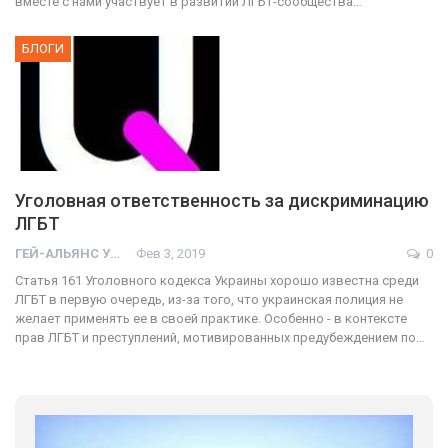
вместе с нами участвует в развитии ЛГБТ-сообщества…
БЛОГИ
Уголовная ответственность за дискриминацию
ЛГБТ
ГЕЙ-АЛЬЯНС УКРАИНА
Фев 3, 2019
0
Статья 161 Уголовного кодекса Украины хорошо известна среди
ЛГБТ в первую очередь, из-за того, что украинская полиция не
желает применять ее в своей практике. Особенно - в контексте
прав ЛГБТ и преступлений, мотивированных предубеждением по…