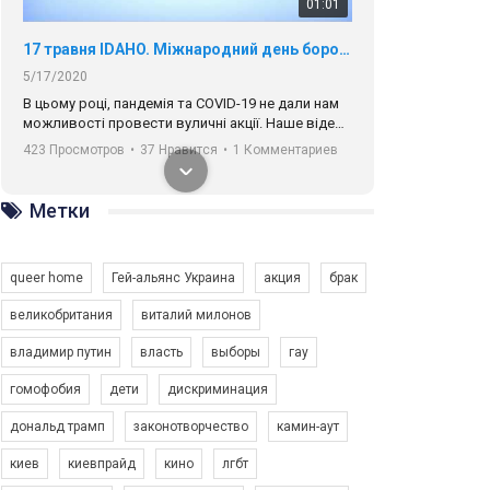
01:01
17 травня IDAHO. Міжнародний день боротьби з гомофобією трансфобією і біфобія.
5/17/2020
В цьому році, пандемія та COVІD-19 не дали нам
можливості провести вуличні акції. Наше відео-
звернення про те, що навіть коли ми у різних
423 Просмотров
•
37 Нравится
•
1 Комментариев
містах та не можемо зустрінеться, ми разом. Ми
закликаємо всіх хто поділяє цінності рівності та
солідарності, приєднатися до нас. Регіональні
Метки
підрозділи ГАУ є в 16 областях України.
Разом наш голос лунає гучніше!
queer home
Гей-альянс Украина
акция
брак
великобритания
виталий милонов
владимир путин
власть
выборы
гау
00:58
гомофобия
дети
дискриминация
дональд трамп
законотворчество
камин-аут
Зупинимо насильство проти ЛГБТ в Україні! Stop violence against LGBT in Ukraine!
6/30/2017
киев
киевпрайд
кино
лгбт
Емоційний та вражаючий промо-ролік на