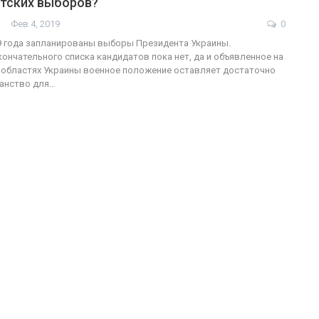
нтских выборов?
Фев 4, 2019
0
19 года запланированы выборы Президента Украины.
ончательного списка кандидатов пока нет, да и объявленное на
ФОТО
200
и областях Украины военное положение оставляет достаточно
анство для…
Военнослужащие-трансгендеры
ГЕЙ-АЛЬЯНС УКРАИНА
Июл 27, 2017
0