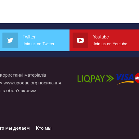
Twitter
Youtube
Join us on Twitter
Join us on Youtube
користанні матеріалів
у www.upogau.org посилання
т є обов’язковим.
то мы делаем
Кто мы