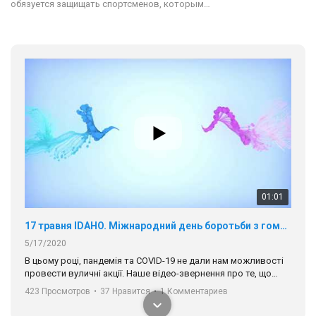
обязуется защищать спортсменов, которым…
01:01
17 травня IDAHO. Міжнародний день боротьби з гомофобією трансфобією і біфобія.
5/17/2020
В цьому році, пандемія та COVІD-19 не дали нам можливості
провести вуличні акції. Наше відео-звернення про те, що
навіть коли ми у різних містах та не можемо зустрінеться, ми
423 Просмотров
•
37 Нравится
•
1 Комментариев
разом. Ми закликаємо всіх хто поділяє цінності рівності та
солідарності, приєднатися до нас. Регіональні підрозділи