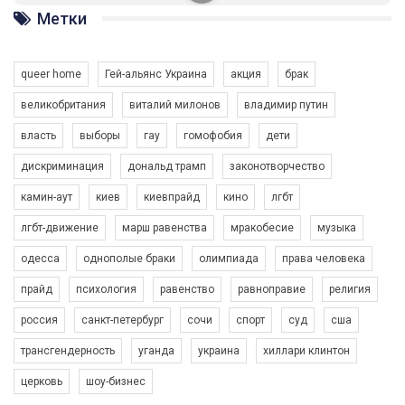
ГАУ є в 16 областях України.
Метки
Разом наш голос лунає гучніше!
queer home
Гей-альянс Украина
акция
брак
великобритания
виталий милонов
владимир путин
власть
выборы
гау
гомофобия
дети
дискриминация
дональд трамп
законотворчество
камин-аут
киев
киевпрайд
кино
лгбт
00:58
лгбт-движение
марш равенства
мракобесие
музыка
Зупинимо насильство проти ЛГБТ в Україні! Stop violence against LGBT in Ukraine!
одесса
однополые браки
олимпиада
права человека
6/30/2017
Емоційний та вражаючий промо-ролік на конкурс PACT, який
прайд
психология
равенство
равноправие
религия
представляє програму "Гей-альянс Україна" з протидії
насильству проти ЛГБТ в Україні.
россия
санкт-петербург
сочи
спорт
суд
сша
1.9K Просмотров
•
226 Нравится
•
5 Комментариев
Ми просимо вашої підтримки, щоб реалізувати нашу
трансгендерность
уганда
украина
хиллари клинтон
програму з боротьби з насильством проти ЛГБТ в Україні.
церковь
шоу-бизнес
Якщо ти хочеш підтримати нас - просто натисни "лайк" під