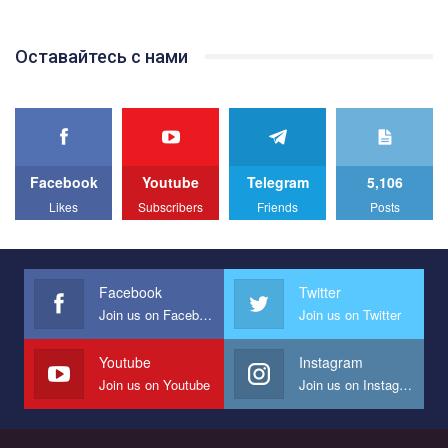
відео.
Team of Gay Alliance Ukraine participates in a competition for the
Оставайтесь с нами
best video, representing programme for the development of
organization. The competition is organized by inetrnational
organization PACT.
We appeal to your support and ask to help us implement our plan
to combat violence against LGBT people in Ukraine.
Facebook
Youtube
Telegram
5,106
All you have to do is to press "Like" below the video.
Likes
Subscribers
Friends
Posts
Эмоционально сильный ролик от команды "Гей-альянс
Украина", который принимает участие в конкурсе
международной организации PACT на лучший ролик,
представляющий программу развития организации.
Facebook
Twitter
Join us on Facebook
Join us on Twitter
Мы просим вас поддержать нас и помочь нам реализовать
наш план по борьбе с насилием и дискриминацией на почве
СОГИ в Украине.
Youtube
Instagram
Join us on Youtube
Join us on Instagram
Все, что вам нужно сделать - это зайти на наш канал YouTube
по этой ссылке и поставить лайк под видео.