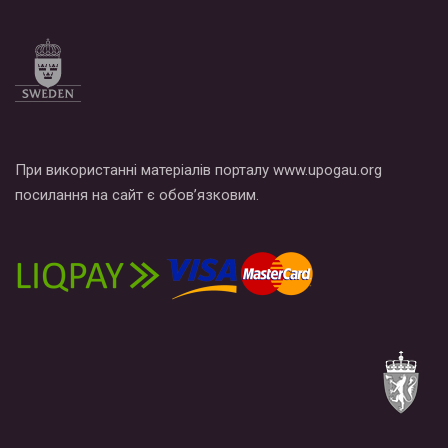
При використанні матеріалів порталу www.upogau.org
посилання на сайт є обов’язковим.