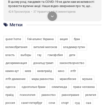
В цьому році, пандемія та COVІD-19 не дали нам можливості
провести вуличні акції. Наше відео-звернення про те, що
навіть коли ми у різних містах та не можемо зустрінеться, ми
424 Просмотров
•
37 Нравится
•
1 Комментариев
разом. Ми закликаємо всіх хто поділяє цінності рівності та
солідарності, приєднатися до нас. Регіональні підрозділи
ГАУ є в 16 областях України.
Метки
Разом наш голос лунає гучніше!
queer home
Гей-альянс Украина
акция
брак
великобритания
виталий милонов
владимир путин
власть
выборы
гау
гомофобия
дети
дискриминация
дональд трамп
законотворчество
камин-аут
киев
киевпрайд
кино
лгбт
00:58
лгбт-движение
марш равенства
мракобесие
музыка
Зупинимо насильство проти ЛГБТ в Україні! Stop violence against LGBT in Ukraine!
одесса
однополые браки
олимпиада
права человека
6/30/2017
Емоційний та вражаючий промо-ролік на конкурс PACT, який
прайд
психология
равенство
равноправие
религия
представляє програму "Гей-альянс Україна" з протидії
насильству проти ЛГБТ в Україні.
россия
санкт-петербург
сочи
спорт
суд
сша
1.9K Просмотров
•
226 Нравится
•
5 Комментариев