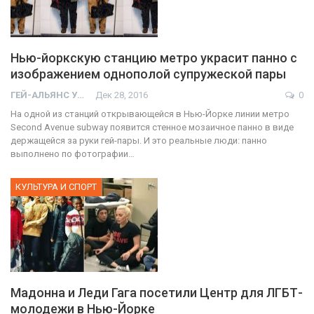
Нью-йоркскую станцию метро украсит панно с
изображением однополой супружеской пары
ГЕЙ-АЛЬЯНС УКРАИНА
Дек 28, 2016
0
На одной из станций открывающейся в Нью-Йорке линии метро
Second Avenue subway появится стенное мозаичное панно в виде
держащейся за руки гей-пары. И это реальные люди: панно
выполнено по фотографии…
КУЛЬТУРА И СПОРТ
Мадонна и Леди Гага посетили Центр для ЛГБТ-
молодежи в Нью-Йорке