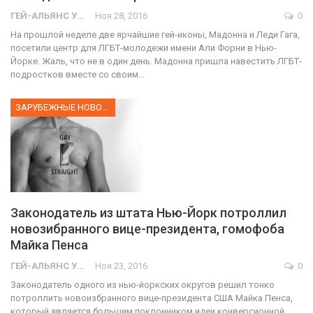
ГЕЙ-АЛЬЯНС УКРАИНА
Ноя 28, 2016
0
На прошлой неделе две ярчайшие гей-иконы, Мадонна и Леди Гага,
посетили центр для ЛГБТ-молодежи имени Али Форни в Нью-
Йорке. Жаль, что не в один день. Мадонна пришла навестить ЛГБТ-
подростков вместе со своим…
ЗАРУБЕЖНЫЕ НОВОСТИ
Законодатель из штата Нью-Йорк потроллил
новозибранного вице-президента, гомофоба
Майка Пенса
ГЕЙ-АЛЬЯНС УКРАИНА
Ноя 23, 2016
0
Законодатель одного из нью-йоркских округов решил тонко
потроллить новоизбранного вице-президента США Майка Пенса,
который является большим поклонником идеи конверсионной