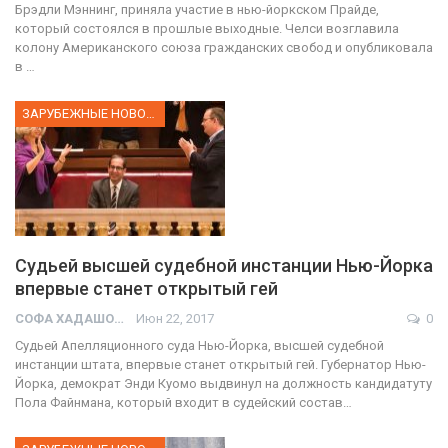
Брэдли Мэннинг, приняла участие в нью-йоркском Прайде,
который состоялся в прошлые выходные. Челси возглавила
колону Американского союза гражданских свобод и опубликовала
в …
ЗАРУБЕЖНЫЕ НОВОСТИ
Судьей высшей судебной инстанции Нью-Йорка
впервые станет открытый гей
СОФА ХАДАШОТ
Июн 22, 2017
0
Судьей Апелляционного суда Нью-Йорка, высшей судебной
инстанции штата, впервые станет открытый гей. Губернатор Нью-
Йорка, демократ Энди Куомо выдвинул на должность кандидатуту
Пола Файнмана, который входит в судейский состав…