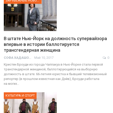
ЗАРУБЕЖНЫЕ НОВОСТИ
В штате Нью-Йорк на должность супервайзора
впервые в истории баллотируется
трансгендерная женщина
СОФА ХАДАШОТ
Май 10, 2017
0
Кристен Броуди из города Чаппакуа в Нью-Йорке стала первой
трансгендерной женщиной, баллотирующейся на выборную
должность в штате. 66-летняя юристка и бывший телевизионный
репортер (в прошлом известная как Дэйв), Броуди работала
на могих…
КУЛЬТУРА И СПОРТ