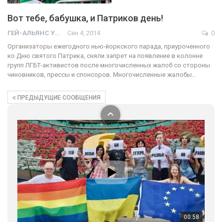
Вот тебе, бабушка, и Патриков день!
01:01
ГЕЙ-АЛЬЯНС УКРАИНА
Сен 4, 2014
0
17 травня IDAHO. Міжнародний день боротьби з гомофобією трансфобією і біфобія.
Организаторы ежегодного нью-йоркского парада, приуроченного
5/17/2020
ко Дню святого Патрика, сняли запрет на появление в колонне
В цьому році, пандемія та COVІD-19 не дали нам можливості
групп ЛГБТ-активистов после многочисленных жалоб со стороны
провести вуличні акції. Наше відео-звернення про те, що
чиновников, прессы и спонсоров. Многочисленные жалобы…
навіть коли ми у різних містах та не можемо зустрінеться, ми
423 Просмотров
•
37 Нравится
•
1 Комментариев
разом. Ми закликаємо всіх хто поділяє цінності рівності та
ПРЕДЫДУЩИЕ СООБЩЕНИЯ
солідарності, приєднатися до нас. Регіональні підрозділи
ГАУ є в 16 областях України.
Разом наш голос лунає гучніше!
00:58