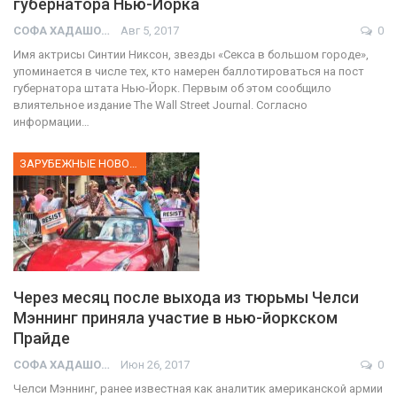
губернатора Нью-Йорка
СОФА ХАДАШОТ
Авг 5, 2017
0
Имя актрисы Синтии Никсон, звезды «Секса в большом городе»,
упоминается в числе тех, кто намерен баллотироваться на пост
губернатора штата Нью-Йорк. Первым об этом сообщило
влиятельное издание The Wall Street Journal. Согласно
информации…
ЗАРУБЕЖНЫЕ НОВОСТИ
Через месяц после выхода из тюрьмы Челси
Мэннинг приняла участие в нью-йоркском
Прайде
СОФА ХАДАШОТ
Июн 26, 2017
0
Челси Мэннинг, ранее известная как аналитик американской армии