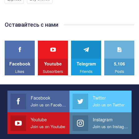
Якщо ти хочеш підтримати нас - просто натисни "лайк" під
відео.
Team of Gay Alliance Ukraine participates in a competition for the
Оставайтесь с нами
best video, representing programme for the development of
organization. The competition is organized by inetrnational
organization PACT.
We appeal to your support and ask to help us implement our plan
to combat violence against LGBT people in Ukraine.
Facebook
Youtube
Telegram
5,106
All you have to do is to press "Like" below the video.
Likes
Subscribers
Friends
Posts
Эмоционально сильный ролик от команды "Гей-альянс
Украина", который принимает участие в конкурсе
международной организации PACT на лучший ролик,
представляющий программу развития организации.
Facebook
Twitter
Join us on Facebook
Join us on Twitter
Мы просим вас поддержать нас и помочь нам реализовать
наш план по борьбе с насилием и дискриминацией на почве
СОГИ в Украине.
Youtube
Instagram
Join us on Youtube
Join us on Instagram
Все, что вам нужно сделать - это зайти на наш канал YouTube
по этой ссылке и поставить лайк под видео.