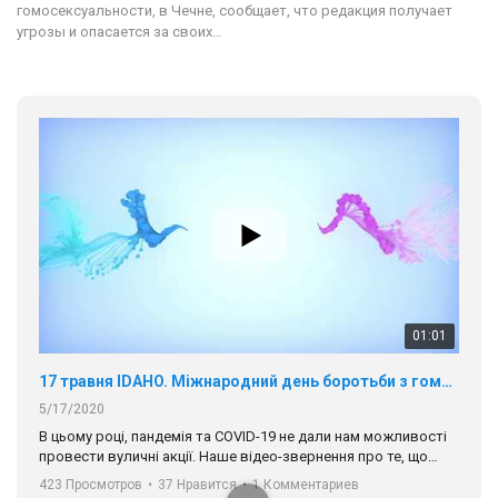
гомосексуальности, в Чечне, сообщает, что редакция получает
угрозы и опасается за своих…
01:01
17 травня IDAHO. Міжнародний день боротьби з гомофобією трансфобією і біфобія.
5/17/2020
В цьому році, пандемія та COVІD-19 не дали нам можливості
провести вуличні акції. Наше відео-звернення про те, що
навіть коли ми у різних містах та не можемо зустрінеться, ми
423 Просмотров
•
37 Нравится
•
1 Комментариев
разом. Ми закликаємо всіх хто поділяє цінності рівності та