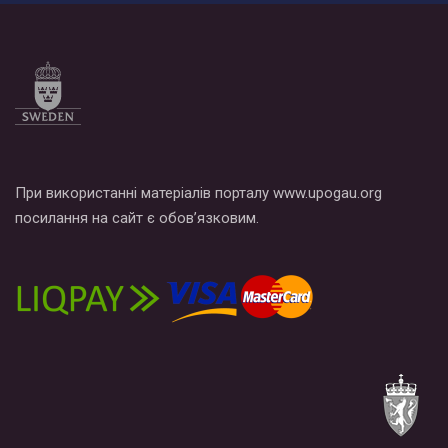
При використанні матеріалів порталу www.upogau.org
посилання на сайт є обов’язковим.