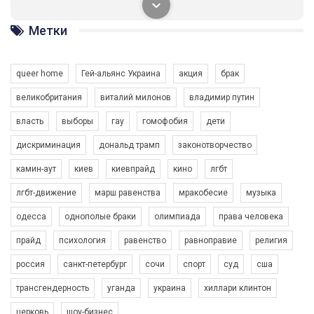
солідарності, приєднатися до нас. Регіональні підрозділи
ГАУ є в 16 областях України.
Метки
Разом наш голос лунає гучніше!
queer home
Гей-альянс Украина
акция
брак
великобритания
виталий милонов
владимир путин
власть
выборы
гау
гомофобия
дети
дискриминация
дональд трамп
законотворчество
камин-аут
киев
киевпрайд
кино
лгбт
00:58
лгбт-движение
марш равенства
мракобесие
музыка
Зупинимо насильство проти ЛГБТ в Україні! Stop violence against LGBT in Ukraine!
одесса
однополые браки
олимпиада
права человека
6/30/2017
Емоційний та вражаючий промо-ролік на конкурс PACT, який
прайд
психология
равенство
равноправие
религия
представляє програму "Гей-альянс Україна" з протидії
насильству проти ЛГБТ в Україні.
россия
санкт-петербург
сочи
спорт
суд
сша
1.9K Просмотров
•
226 Нравится
•
5 Комментариев
Ми просимо вашої підтримки, щоб реалізувати нашу
трансгендерность
уганда
украина
хиллари клинтон
програму з боротьби з насильством проти ЛГБТ в Україні.
церковь
шоу-бизнес