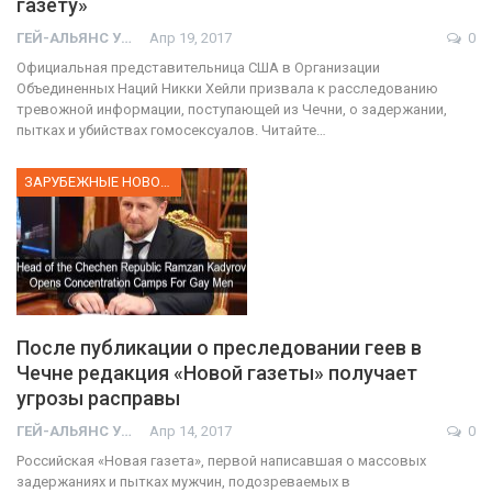
газету»
ГЕЙ-АЛЬЯНС УКРАИНА
Апр 19, 2017
0
Официальная представительница США в Организации
Объединенных Наций Никки Хейли призвала к расследованию
тревожной информации, поступающей из Чечни, о задержании,
пытках и убийствах гомосексуалов. Читайте…
ЗАРУБЕЖНЫЕ НОВОСТИ
После публикации о преследовании геев в
Чечне редакция «Новой газеты» получает
угрозы расправы
ГЕЙ-АЛЬЯНС УКРАИНА
Апр 14, 2017
0
Российская «Новая газета», первой написавшая о массовых
задержаниях и пытках мужчин, подозреваемых в