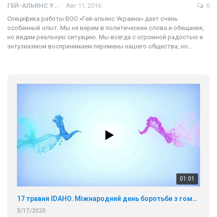
ГЕЙ-АЛЬЯНС УКРАИНА
Авг 11, 2016
0
Специфика работы ВОО «Гей-альянс Украина» дает очень
особенный опыт. Мы не верим в политические слова и обещания,
но видим реальную ситуацию. Мы всегда с огромной радостью и
энтузиазмом воспринимаем перемены нашего общества, но…
01:01
17 травня IDAHO. Міжнародний день боротьби з гомофобією трансфобією і біфобія.
5/17/2020