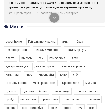
В цьому році, пандемія та COVІD-19 не дали нам можливості
провести вуличні акції. Наше відео-звернення про те, що
навіть коли ми у різних містах та не можемо зустрінеться, ми
423 Просмотров
•
37 Нравится
•
1 Комментариев
разом. Ми закликаємо всіх хто поділяє цінності рівності та
солідарності, приєднатися до нас. Регіональні підрозділи
ГАУ є в 16 областях України.
Метки
Разом наш голос лунає гучніше!
queer home
Гей-альянс Украина
акция
брак
великобритания
виталий милонов
владимир путин
власть
выборы
гау
гомофобия
дети
дискриминация
дональд трамп
законотворчество
камин-аут
киев
киевпрайд
кино
лгбт
00:58
лгбт-движение
марш равенства
мракобесие
музыка
Зупинимо насильство проти ЛГБТ в Україні! Stop violence against LGBT in Ukraine!
одесса
однополые браки
олимпиада
права человека
6/30/2017
Емоційний та вражаючий промо-ролік на конкурс PACT, який
прайд
психология
равенство
равноправие
религия
представляє програму "Гей-альянс Україна" з протидії
насильству проти ЛГБТ в Україні.
россия
санкт-петербург
сочи
спорт
суд
сша
1.9K Просмотров
•
226 Нравится
•
5 Комментариев