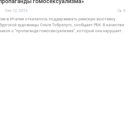
«пропаганды гомосексуализма»
Сен 12, 2013
0
сии в Италии отказалось поддерживать римскую выставку
бургской художницы Ольги Тобрелутс, сообщает РБК. В качестве
ФОТО
200
закон о "пропаганде гомосексуализма", который она нарушает.
Военнослужащие-трансгендеры
ГЕЙ-АЛЬЯНС УКРАИНА
Июл 27, 2017
0