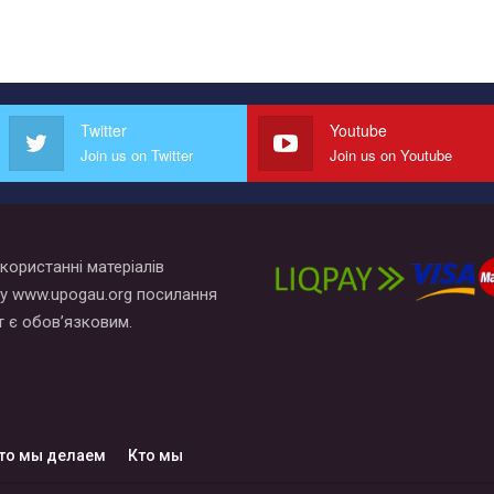
Twitter
Youtube
Join us on Twitter
Join us on Youtube
користанні матеріалів
у www.upogau.org посилання
т є обов’язковим.
то мы делаем
Кто мы