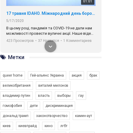
01:01
17 травня IDAHO. Міжнародний день боротьби з гомофобією трансфобією і біфобія.
5/17/2020
В цьому році, пандемія та COVІD-19 не дали нам
можливості провести вуличні акції. Наше відео-
звернення про те, що навіть коли ми у різних
423 Просмотров
•
37 Нравится
•
1 Комментариев
містах та не можемо зустрінеться, ми разом. Ми
закликаємо всіх хто поділяє цінності рівності та
солідарності, приєднатися до нас. Регіональні
Метки
підрозділи ГАУ є в 16 областях України.
Разом наш голос лунає гучніше!
queer home
Гей-альянс Украина
акция
брак
великобритания
виталий милонов
владимир путин
власть
выборы
гау
00:58
гомофобия
дети
дискриминация
дональд трамп
законотворчество
камин-аут
Зупинимо насильство проти ЛГБТ в Україні! Stop violence against LGBT in Ukraine!
6/30/2017
киев
киевпрайд
кино
лгбт
Емоційний та вражаючий промо-ролік на