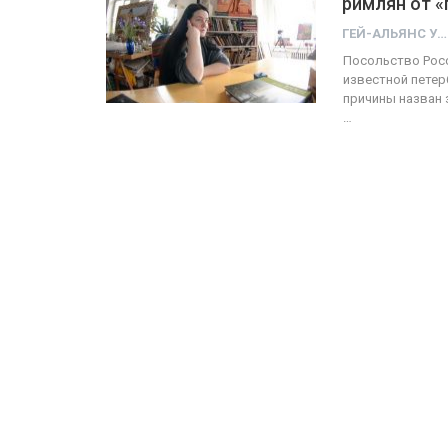
римлян от 
ГЕЙ-АЛЬЯНС УКРАИНА
ФОТО
Посольство Рос
известной петер
Прайд в Тель-Авиве собрал 
причины назван 
…
тысяч участников
ГЕЙ-АЛЬЯНС УКРАИНА
Июн 10, 2017
0