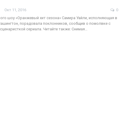
Окт 11, 2016
0
ого шоу «Оранжевый хит сезона» Самира Уайли, исполняющая в
Вашингтон, порадовала поклонников, сообщив о помолвке с
ФОТО
сценаристкой сериала. Читайте также: Снимая…
Военнослужащие-трансгендеры
ГЕЙ-АЛЬЯНС УКРАИНА
Июл 27, 2017
0