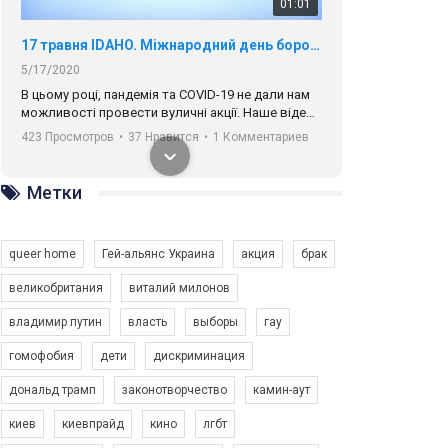
01:01
17 травня IDAHO. Міжнародний день боротьби з гомофобією трансфобією і біфобія.
5/17/2020
В цьому році, пандемія та COVІD-19 не дали нам
можливості провести вуличні акції. Наше відео-
звернення про те, що навіть коли ми у різних
423 Просмотров
•
37 Нравится
•
1 Комментариев
містах та не можемо зустрінеться, ми разом. Ми
закликаємо всіх хто поділяє цінності рівності та
солідарності, приєднатися до нас. Регіональні
Метки
підрозділи ГАУ є в 16 областях України.
Разом наш голос лунає гучніше!
queer home
Гей-альянс Украина
акция
брак
великобритания
виталий милонов
владимир путин
власть
выборы
гау
00:58
гомофобия
дети
дискриминация
дональд трамп
законотворчество
камин-аут
Зупинимо насильство проти ЛГБТ в Україні! Stop violence against LGBT in Ukraine!
6/30/2017
киев
киевпрайд
кино
лгбт
Емоційний та вражаючий промо-ролік на