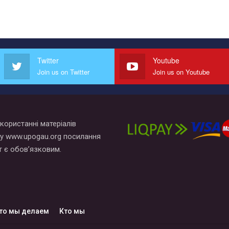
Twitter
Youtube
Join us on Twitter
Join us on Youtube
користанні матеріалів
у www.upogau.org посилання
т є обов’язковим.
то мы делаем
Кто мы