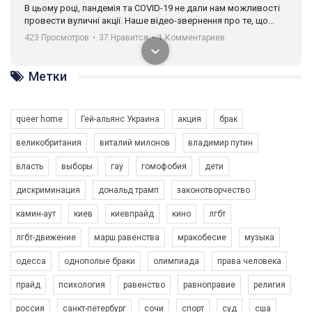
В цьому році, пандемія та COVІD-19 не дали нам можливості
провести вуличні акції. Наше відео-звернення про те, що
навіть коли ми у різних містах та не можемо зустрінеться, ми
423 Просмотров
•
37 Нравится
•
1 Комментариев
разом. Ми закликаємо всіх хто поділяє цінності рівності та
солідарності, приєднатися до нас. Регіональні підрозділи
ГАУ є в 16 областях України.
Метки
Разом наш голос лунає гучніше!
queer home
Гей-альянс Украина
акция
брак
великобритания
виталий милонов
владимир путин
власть
выборы
гау
гомофобия
дети
дискриминация
дональд трамп
законотворчество
камин-аут
киев
киевпрайд
кино
лгбт
00:58
лгбт-движение
марш равенства
мракобесие
музыка
Зупинимо насильство проти ЛГБТ в Україні! Stop violence against LGBT in Ukraine!
одесса
однополые браки
олимпиада
права человека
6/30/2017
Емоційний та вражаючий промо-ролік на конкурс PACT, який
прайд
психология
равенство
равноправие
религия
представляє програму "Гей-альянс Україна" з протидії
насильству проти ЛГБТ в Україні.
россия
санкт-петербург
сочи
спорт
суд
сша
1.9K Просмотров
•
226 Нравится
•
5 Комментариев