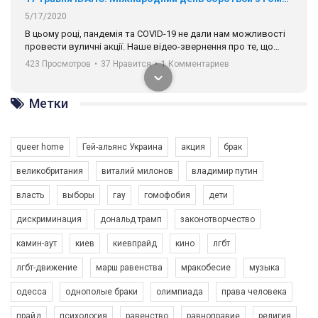
5/17/2020
В цьому році, пандемія та COVІD-19 не дали нам можливості
провести вуличні акції. Наше відео-звернення про те, що
навіть коли ми у різних містах та не можемо зустрінеться, ми
423 Просмотров
•
37 Нравится
•
1 Комментариев
разом. Ми закликаємо всіх хто поділяє цінності рівності та
солідарності, приєднатися до нас. Регіональні підрозділи
ГАУ є в 16 областях України.
Метки
Разом наш голос лунає гучніше!
queer home
Гей-альянс Украина
акция
брак
великобритания
виталий милонов
владимир путин
власть
выборы
гау
гомофобия
дети
дискриминация
дональд трамп
законотворчество
камин-аут
киев
киевпрайд
кино
лгбт
00:58
лгбт-движение
марш равенства
мракобесие
музыка
Зупинимо насильство проти ЛГБТ в Україні! Stop violence against LGBT in Ukraine!
одесса
однополые браки
олимпиада
права человека
6/30/2017
Емоційний та вражаючий промо-ролік на конкурс PACT, який
прайд
психология
равенство
равноправие
религия