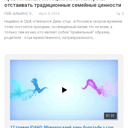
отстаивать традиционные семейные ценности
ГЕЙ-АЛЬЯНС УКРАИНА
Июл 9, 2014
0
Недавно в США отмечался День отца - в России в скором времени
тоже состоится праздник, посвященный папам. Но не всем, а
только тем из них, кто являет собой "правильный" образец
родителя - отца мужественного, патриархального,…
01:01
17 травня IDAHO. Міжнародний день боротьби з гомофобією трансфобією і біфобія.