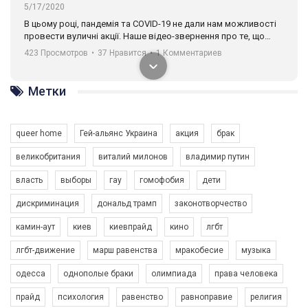
5/17/2020
В цьому році, пандемія та COVІD-19 не дали нам можливості
провести вуличні акції. Наше відео-звернення про те, що
навіть коли ми у різних містах та не можемо зустрінеться, ми
423 Просмотров
•
37 Нравится
•
1 Комментариев
разом. Ми закликаємо всіх хто поділяє цінності рівності та
солідарності, приєднатися до нас. Регіональні підрозділи
ГАУ є в 16 областях України.
Метки
Разом наш голос лунає гучніше!
queer home
Гей-альянс Украина
акция
брак
великобритания
виталий милонов
владимир путин
власть
выборы
гау
гомофобия
дети
дискриминация
дональд трамп
законотворчество
камин-аут
киев
киевпрайд
кино
лгбт
00:58
лгбт-движение
марш равенства
мракобесие
музыка
Зупинимо насильство проти ЛГБТ в Україні! Stop violence against LGBT in Ukraine!
одесса
однополые браки
олимпиада
права человека
6/30/2017
Емоційний та вражаючий промо-ролік на конкурс PACT, який
прайд
психология
равенство
равноправие
религия
представляє програму "Гей-альянс Україна" з протидії