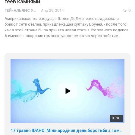
геев камнями
ГЕЙ-АЛЬЯНС УКРАИНА
Апр 29, 2014
0
Американская телеведущая Эллен ДеДженерес поддержала
бойкот сети отелей, принадлежащей султану Брунея, - после того,
как в этой стране была принята новая статья Уголовного кодекса.
А именно: покарание гомосексуалов смертью через побитие…
01:01
17 травня IDAHO. Міжнародний день боротьби з гомофобією трансфобією і біфобія.