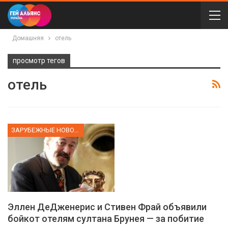
Домашняя
отель
просмотр тегов
отель
ЗАРУБЕЖНЫЕ НОВОСТИ
Эллен ДеДженерис и Стивен Фрай объявили
бойкот отелям султана Брунея — за побитие