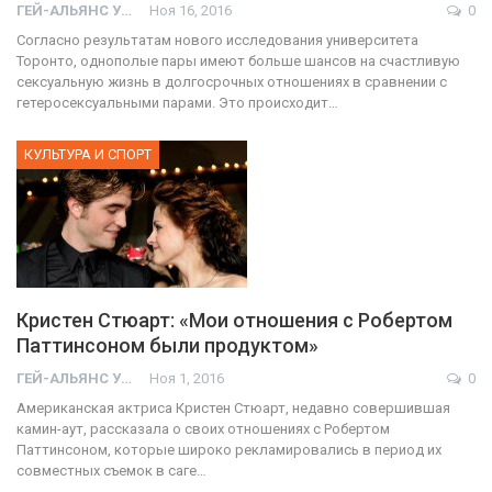
ГЕЙ-АЛЬЯНС УКРАИНА
Ноя 16, 2016
0
Согласно результатам нового исследования университета
Торонто, однополые пары имеют больше шансов на счастливую
сексуальную жизнь в долгосрочных отношениях в сравнении с
гетеросексуальными парами. Это происходит…
КУЛЬТУРА И СПОРТ
Кристен Стюарт: «Мои отношения с Робертом
Паттинсоном были продуктом»
ГЕЙ-АЛЬЯНС УКРАИНА
Ноя 1, 2016
0
Американская актриса Кристен Стюарт, недавно совершившая
камин-аут, рассказала о своих отношениях с Робертом
Паттинсоном, которые широко рекламировались в период их
совместных съемок в саге…