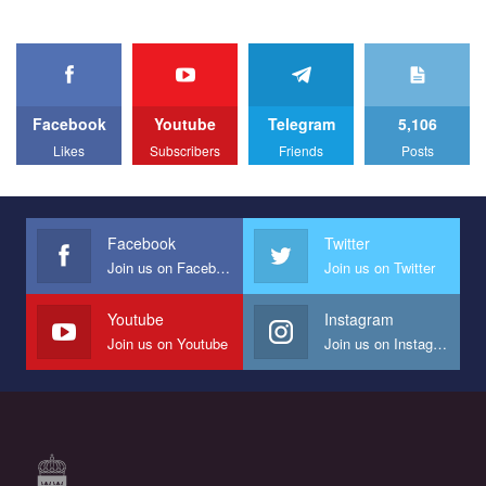
organization. The competition is organized by inetrnational
organization PACT.
We appeal to your support and ask to help us implement our plan
to combat violence against LGBT people in Ukraine.
Facebook
Youtube
Telegram
5,106
All you have to do is to press "Like" below the video.
Likes
Subscribers
Friends
Posts
Эмоционально сильный ролик от команды "Гей-альянс
Украина", который принимает участие в конкурсе
международной организации PACT на лучший ролик,
представляющий программу развития организации.
Facebook
Twitter
Join us on Facebook
Join us on Twitter
Мы просим вас поддержать нас и помочь нам реализовать
наш план по борьбе с насилием и дискриминацией на почве
СОГИ в Украине.
Youtube
Instagram
Join us on Youtube
Join us on Instagram
Все, что вам нужно сделать - это зайти на наш канал YouTube
по этой ссылке и поставить лайк под видео.