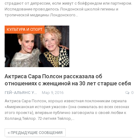
страдают от депрессии, если живут с бойфрендом или партнером.
Исследование проводилось Лондонской школой гигиены и
тропической медицины Лондонского…
КУЛЬТУРА И СПОРТ
Актриса Сара Полсон рассказала об
отношениях с женщиной на 30 лет старше себя
ГЕЙ-АЛЬЯНС УКРАИНА
Мар 9, 2016
0
Актриса Сара Полсон, хорошо известная поклонникам сериала
«Американская история ужасов» (она снималась во всех сезонах
этого проекта), впервые публично заговорила о своей любви к
Холланд Тейлор. 72-летняя Тейлор,…
ПРЕДЫДУЩИЕ СООБЩЕНИЯ