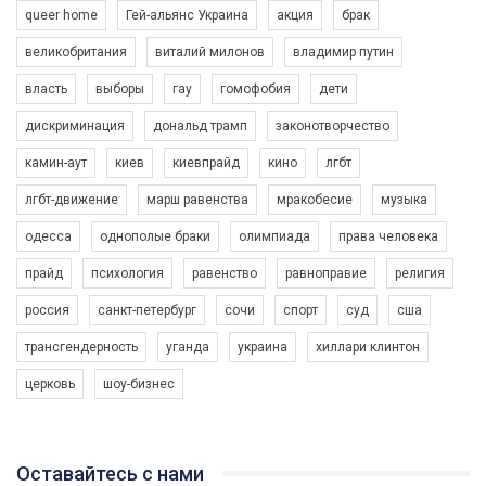
queer home
Гей-альянс Украина
акция
брак
великобритания
виталий милонов
владимир путин
власть
выборы
гау
гомофобия
дети
дискриминация
дональд трамп
законотворчество
камин-аут
киев
киевпрайд
кино
лгбт
00:58
лгбт-движение
марш равенства
мракобесие
музыка
Зупинимо насильство проти ЛГБТ в Україні! Stop violence against LGBT in Ukraine!
одесса
однополые браки
олимпиада
права человека
6/30/2017
Емоційний та вражаючий промо-ролік на конкурс PACT, який
прайд
психология
равенство
равноправие
религия
представляє програму "Гей-альянс Україна" з протидії
насильству проти ЛГБТ в Україні.
россия
санкт-петербург
сочи
спорт
суд
сша
1.9K Просмотров
•
226 Нравится
•
5 Комментариев
Ми просимо вашої підтримки, щоб реалізувати нашу
трансгендерность
уганда
украина
хиллари клинтон
програму з боротьби з насильством проти ЛГБТ в Україні.
церковь
шоу-бизнес
Якщо ти хочеш підтримати нас - просто натисни "лайк" під
відео.
Team of Gay Alliance Ukraine participates in a competition for the
Оставайтесь с нами
best video, representing programme for the development of