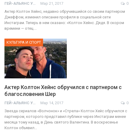
ГЕЙ-АЛЬЯНС УКРАИНА
Мар 21, 2017
0
Актер Колтон Хейнс, недавно обручившийся со своим партнером
Джеффом, изменил описание профиля в социальной сети
Инстаграм. Теперь в нем сказано: «Колтон Хейнс. Дядя. В скором
времени — отец.…
КУЛЬТУРА И СПОРТ
Актер Колтон Хейнс обручился с партнером с
благословения Шер
ГЕЙ-АЛЬЯНС УКРАИНА
Мар 14, 2017
0
Звезда сериалов «Волчонок» и «Стрела» Колтон Хейс обручился с
партнером, которого представил публике через Инстаграм менее
месяца тому назад, в День святого Валентина. В воскресенье
Колтон объявил…