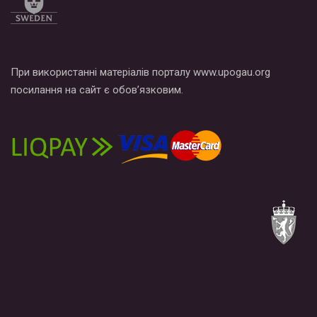
При використанні матеріалів порталу www.upogau.org
посилання на сайт є обов’язковим.