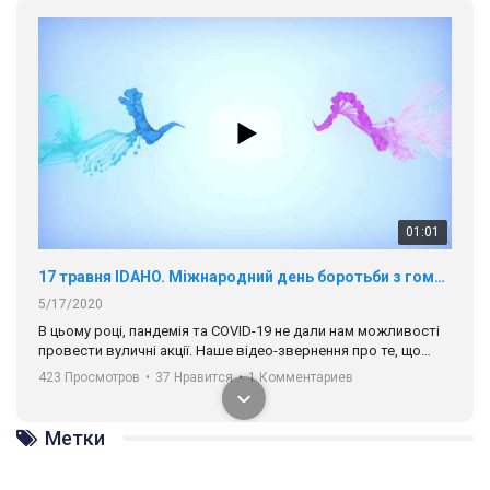
01:01
17 травня IDAHO. Міжнародний день боротьби з гомофобією трансфобією і біфобія.
5/17/2020
В цьому році, пандемія та COVІD-19 не дали нам можливості
провести вуличні акції. Наше відео-звернення про те, що
навіть коли ми у різних містах та не можемо зустрінеться, ми
423 Просмотров
•
37 Нравится
•
1 Комментариев
разом. Ми закликаємо всіх хто поділяє цінності рівності та
солідарності, приєднатися до нас. Регіональні підрозділи
ГАУ є в 16 областях України.
Метки
Разом наш голос лунає гучніше!